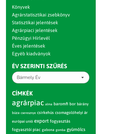
Könyvek
Agrárstatisztikai zsebkönyv
Statisztikai jelentések
Agrárpiaci jelentések
Pénzügyi Hírlevél
Éves jelentések
Egyéb kiadványok
ÉV SZERINTI SZŰRÉS
Bármely Év
CÍMKÉK
agrárpiac
baromfi
bor
bárány
alma
csirkehús
csomagolóhelyi ár
búza
cseresznye
export
fogyasztás
európai unió
gyümölcs
fogyasztói piac
gabona
gomba