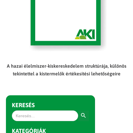
A hazai élelmiszer-kiskereskedelem struktúrája, különös
tekintettel a kistermelők értékesítési lehetőségeire
KERESÉS
Search Button
Search
for:
KATEGÓRIÁK