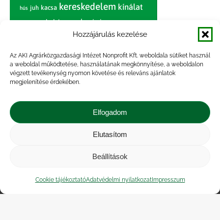
kereskedelem
kínálat
juh
kacsa
hús
nagybani piac
marhahús
körte
narancs
nemzetközi árinformációk
Hozzájárulás kezelése
piaci jelentés
piac
paradicsom
Az AKI Agrárközgazdasági Intézet Nonprofit Kft. weboldala sütiket használ
a weboldal működtetése, használatának megkönnyítése, a weboldalon
pulyka
pulykahús
sertés
sertéshús
végzett tevékenység nyomon követése és releváns ajánlatok
termelői
termelés
megjelenítése érdekében.
szarvasmarha
ár
világpiac
tojás
vágóbárány
zöldség
Elfogadom
vágómarha
vágósertés
árak
értékesítési ár
átlagár
Elutasítom
Beállítások
Impresszum
|
Kapcsolat
|
Jogi nyilatkozat
|
Közérdekű adatok
|
Adatvédelmi nyilatkozat
|
Cookie tájékoztató
Adatvédelmi nyilatkozat
Impresszum
Akadálymentesítési nyilatkozat
|
Cookie
tájékoztató