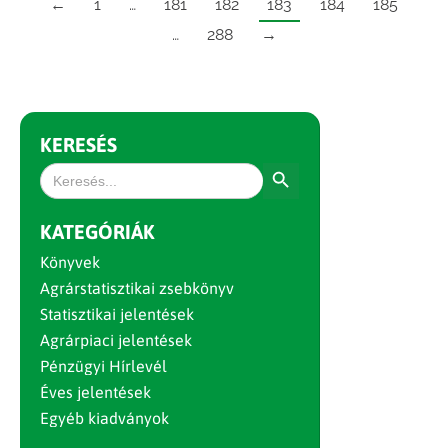
←
1
…
181
182
183
184
185
…
288
→
KERESÉS
Search Button
Search
for:
KATEGÓRIÁK
Könyvek
Agrárstatisztikai zsebkönyv
Statisztikai jelentések
Agrárpiaci jelentések
Pénzügyi Hírlevél
Éves jelentések
Egyéb kiadványok