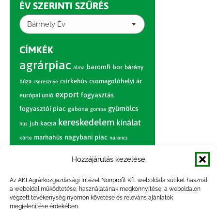
ÉV SZERINTI SZŰRÉS
Bármely Év
CÍMKÉK
agrárpiac
baromfi
bor
bárány
alma
csirkehús
csomagolóhelyi ár
búza
cseresznye
export
fogyasztás
európai unió
gyümölcs
fogyasztói piac
gabona
gomba
kereskedelem
kínálat
juh
kacsa
hús
nagybani piac
marhahús
körte
narancs
nemzetközi árinformációk
Hozzájárulás kezelése
piaci jelentés
piac
paradicsom
Az AKI Agrárközgazdasági Intézet Nonprofit Kft. weboldala sütiket használ
pulyka
pulykahús
sertés
sertéshús
a weboldal működtetése, használatának megkönnyítése, a weboldalon
termelői
termelés
szarvasmarha
végzett tevékenység nyomon követése és releváns ajánlatok
ár
megjelenítése érdekében.
világpiac
tojás
vágóbárány