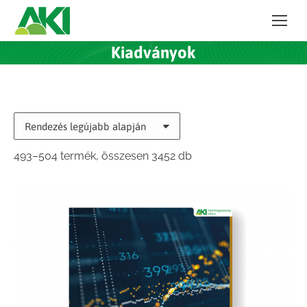
Kiadványok
Sorted
493–504 termék, összesen 3452 db
by
latest