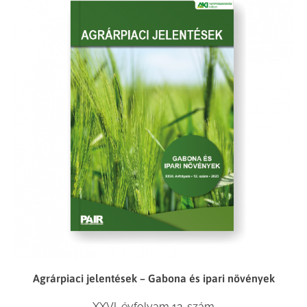
Agrárpiaci jelentések – Gabona és ipari növények
XXVI. évfolyam 12. szám