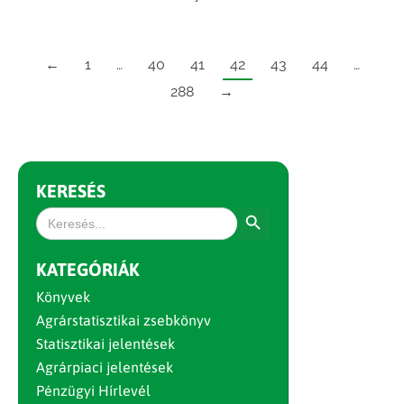
←
1
…
40
41
42
43
44
…
288
→
KERESÉS
Search Button
Search
for:
KATEGÓRIÁK
Könyvek
Agrárstatisztikai zsebkönyv
Statisztikai jelentések
Agrárpiaci jelentések
Pénzügyi Hírlevél