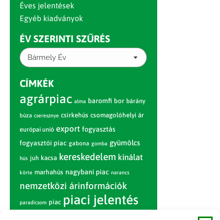
Éves jelentések
Egyéb kiadványok
ÉV SZERINTI SZŰRÉS
Bármely Év
CÍMKÉK
agrárpiac
baromfi
bor
bárány
alma
csirkehús
csomagolóhelyi ár
búza
cseresznye
export
fogyasztás
európai unió
gyümölcs
fogyasztói piac
gabona
gomba
kereskedelem
kínálat
juh
kacsa
hús
nagybani piac
marhahús
körte
narancs
nemzetközi árinformációk
piaci jelentés
piac
paradicsom
pulyka
pulykahús
sertés
sertéshús