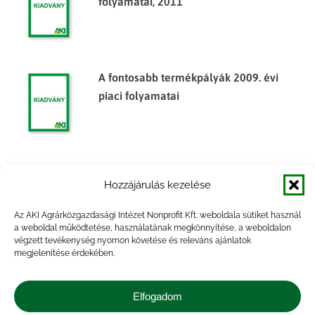
folyamatai, 2011
A fontosabb termékpályák 2009. évi
piaci folyamatai
Agrárpiaci jelentések – Zöldség,
Hozzájárulás kezelése
gyümölcs és bor
Az AKI Agrárközgazdasági Intézet Nonprofit Kft. weboldala sütiket használ
a weboldal működtetése, használatának megkönnyítése, a weboldalon
végzett tevékenység nyomon követése és releváns ajánlatok
megjelenítése érdekében.
Agrárpiaci jelentések – Zöldség,
gyümölcs és bor
Elfogadom