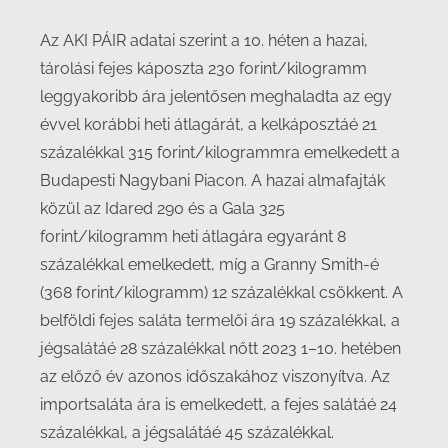
Az AKI PÁIR adatai szerint a 10. héten a hazai,
tárolási fejes káposzta 230 forint/kilogramm
leggyakoribb ára jelentősen meghaladta az egy
évvel korábbi heti átlagárát, a kelkáposztáé 21
százalékkal 315 forint/kilogrammra emelkedett a
Budapesti Nagybani Piacon. A hazai almafajták
közül az Idared 290 és a Gala 325
forint/kilogramm heti átlagára egyaránt 8
százalékkal emelkedett, míg a Granny Smith-é
(368 forint/kilogramm) 12 százalékkal csökkent. A
belföldi fejes saláta termelői ára 19 százalékkal, a
jégsalátáé 28 százalékkal nőtt 2023 1–10. hetében
az előző év azonos időszakához viszonyítva. Az
importsaláta ára is emelkedett, a fejes salátáé 24
százalékkal, a jégsalátáé 45 százalékkal.