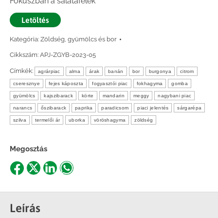
Fókuszban a salátafélék
Letöltés
Kategória:
Zöldség, gyümölcs és bor
Cikkszám:
APJ-ZGYB-2023-05
Címkék:
agrárpiac
alma
árak
banán
bor
burgonya
citrom
cseresznye
fejes káposzta
fogyasztói piac
fokhagyma
gomba
gyümölcs
kajszibarack
körte
mandarin
meggy
nagybani piac
narancs
őszibarack
paprika
paradicsom
piaci jelentés
sárgarépa
szilva
termelői ár
uborka
vöröshagyma
zöldség
Megosztás
Share
Share
Share
Share
on
on
on
on
Facebook
X
LinkedIn
WhatsApp
Leírás