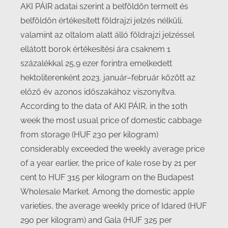
AKI PÁIR adatai szerint a belföldön termelt és
belföldön értékesített földrajzi jelzés nélküli,
valamint az oltalom alatt álló földrajzi jelzéssel
ellátott borok értékesítési ára csaknem 1
százalékkal 25,9 ezer forintra emelkedett
hektoliterenként 2023. január–február között az
előző év azonos időszakához viszonyítva.
According to the data of AKI PÁIR, in the 10th
week the most usual price of domestic cabbage
from storage (HUF 230 per kilogram)
considerably exceeded the weekly average price
of a year earlier, the price of kale rose by 21 per
cent to HUF 315 per kilogram on the Budapest
Wholesale Market. Among the domestic apple
varieties, the average weekly price of Idared (HUF
290 per kilogram) and Gala (HUF 325 per