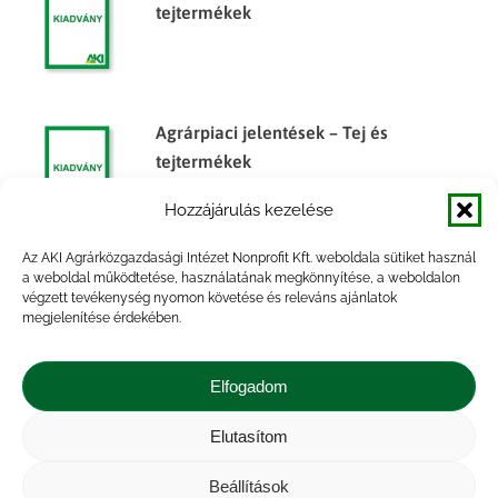
tejtermékek
Agrárpiaci jelentések – Tej és
tejtermékek
Hozzájárulás kezelése
Az AKI Agrárközgazdasági Intézet Nonprofit Kft. weboldala sütiket használ
a weboldal működtetése, használatának megkönnyítése, a weboldalon
Agrárpiaci jelentések – Tej és
végzett tevékenység nyomon követése és releváns ajánlatok
tejtermékek
megjelenítése érdekében.
Elfogadom
Agrárpiaci jelentések – Tej és
Elutasítom
tejtermékek
Beállítások