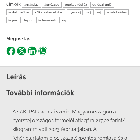
Címkék:
agrárpiac
árutőzsde
értékesítési ár
európai unió
feldolgozói ár
külkereskedelmi ár
nyerstej
sajt
tej
tejfelvásárlás
tejpiac
tejpor
tejtermékek
vaj
Megosztás
Share
Share
Share
Share
on
on
on
on
Facebook
X
LinkedIn
WhatsApp
Leírás
További információk
Az AKI PÁIR adatai szerint Magyarországon a
nyerstej országos termelői átlagára 217,22 forint/
kilogramm volt 2023 februárjában. A
fehérjetartalom 0,01 százalékpontos romlása és a