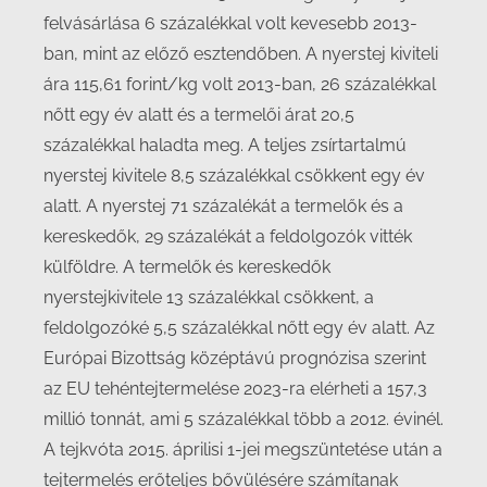
felvásárlása 6 százalékkal volt kevesebb 2013-
ban, mint az előző esztendőben. A nyerstej kiviteli
ára 115,61 forint/kg volt 2013-ban, 26 százalékkal
nőtt egy év alatt és a termelői árat 20,5
százalékkal haladta meg. A teljes zsírtartalmú
nyerstej kivitele 8,5 százalékkal csökkent egy év
alatt. A nyerstej 71 százalékát a termelők és a
kereskedők, 29 százalékát a feldolgozók vitték
külföldre. A termelők és kereskedők
nyerstejkivitele 13 százalékkal csökkent, a
feldolgozóké 5,5 százalékkal nőtt egy év alatt. Az
Európai Bizottság középtávú prognózisa szerint
az EU tehéntejtermelése 2023-ra elérheti a 157,3
millió tonnát, ami 5 százalékkal több a 2012. évinél.
A tejkvóta 2015. áprilisi 1-jei megszüntetése után a
tejtermelés erőteljes bővülésére számítanak