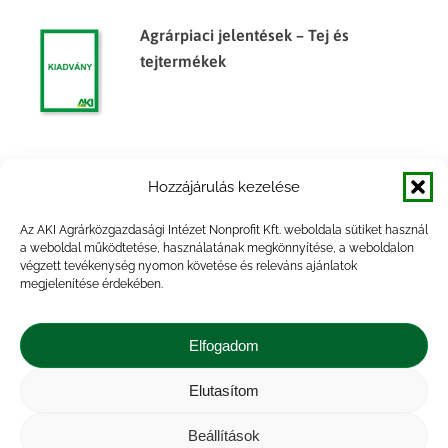
Agrárpiaci jelentések – Tej és
tejtermékek
Agrárpiaci jelentések – Tej és
Hozzájárulás kezelése
tejtermékek
Az AKI Agrárközgazdasági Intézet Nonprofit Kft. weboldala sütiket használ
a weboldal működtetése, használatának megkönnyítése, a weboldalon
végzett tevékenység nyomon követése és releváns ajánlatok
megjelenítése érdekében.
Agrárpiaci jelentések – Tej és
tejtermékek
Elfogadom
Elutasítom
Beállítások