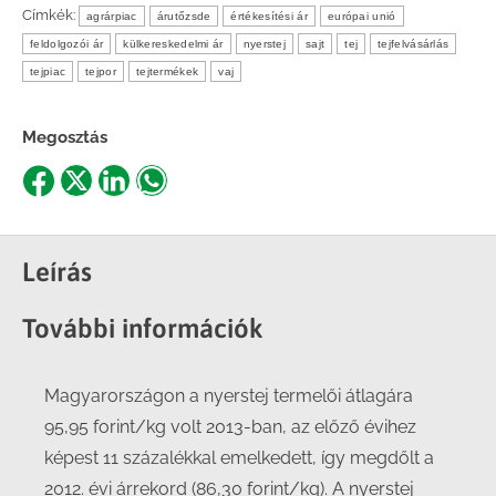
Címkék:
agrárpiac
árutőzsde
értékesítési ár
európai unió
feldolgozói ár
külkereskedelmi ár
nyerstej
sajt
tej
tejfelvásárlás
tejpiac
tejpor
tejtermékek
vaj
Megosztás
Share
Share
Share
Share
on
on
on
on
Facebook
X
LinkedIn
WhatsApp
Leírás
További információk
Magyarországon a nyerstej termelői átlagára
95,95 forint/kg volt 2013-ban, az előző évihez
képest 11 százalékkal emelkedett, így megdőlt a
2012. évi árrekord (86,30 forint/kg). A nyerstej