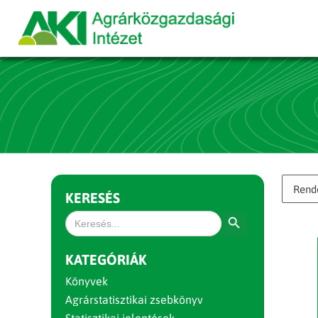
KERESÉS
Search Button
Search
for:
KATEGÓRIÁK
Könyvek
Agrárstatisztikai zsebkönyv