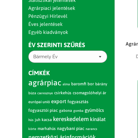
Statisztikai jelentések
Agrárpiaci jelentések
Pénzügyi Hírlevél
Éves jelentések
Egyéb kiadványok
Agrár
ÉV SZERINTI SZŰRÉS
Bármely Év
CÍMKÉK
agrárpiac
baromfi
bor
bárány
alma
csirkehús
csomagolóhelyi ár
búza
cseresznye
export
fogyasztás
európai unió
gyümölcs
fogyasztói piac
gabona
gomba
kereskedelem
kínálat
juh
kacsa
hús
nagybani piac
marhahús
körte
narancs
nemzetközi árinformációk