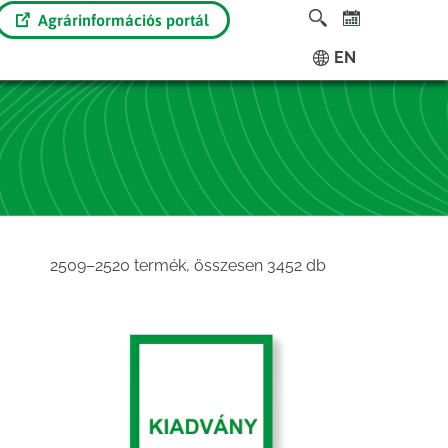
Agrárinformációs portál
EN
Sorted
2509–2520 termék, összesen 3452 db
by
latest