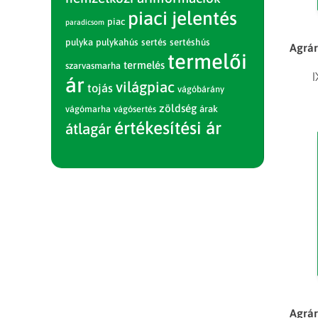
piaci jelentés
piac
paradicsom
pulyka
pulykahús
sertés
sertéshús
Agrár
termelői
termelés
szarvasmarha
I
ár
világpiac
tojás
vágóbárány
zöldség
vágómarha
vágósertés
árak
értékesítési ár
átlagár
Agrár