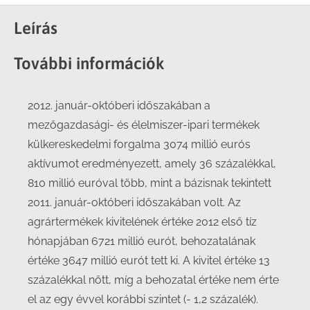
on
on
on
on
Facebook
X
LinkedIn
WhatsApp
Leírás
További információk
2012. január-októberi időszakában a
mezőgazdasági- és élelmiszer-ipari termékek
külkereskedelmi forgalma 3074 millió eurós
aktívumot eredményezett, amely 36 százalékkal,
810 millió euróval több, mint a bázisnak tekintett
2011. január-októberi időszakában volt. Az
agrártermékek kivitelének értéke 2012 első tíz
hónapjában 6721 millió eurót, behozatalának
értéke 3647 millió eurót tett ki. A kivitel értéke 13
százalékkal nőtt, míg a behozatal értéke nem érte
el az egy évvel korábbi szintet (- 1,2 százalék).