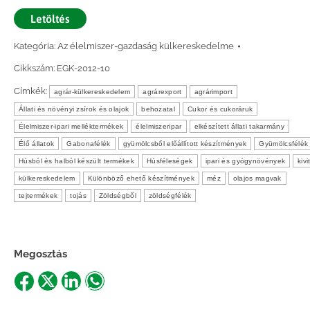
Letöltés
Kategória:
Az élelmiszer-gazdaság külkereskedelme
Cikkszám:
EGK-2012-10
Címkék:
agrár-külkereskedelem
agrárexport
agrárimport
Állati és növényi zsírok és olajok
behozatal
Cukor és cukoráruk
Élelmiszer-ipari melléktermékek
élelmiszeripar
elkészített állati takarmány
Élő állatok
Gabonafélék
gyümölcsből előállított készítmények
Gyümölcsfélék
Húsból és halból készült termékek
Húsféleségek
ipari és gyógynövények
kivi
külkereskedelem
Különböző ehető készítmények
méz
olajos magvak
tejtermékek
tojás
Zöldségből
zöldségfélék
Megosztás
Share
Share
Share
Share