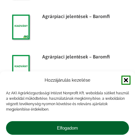
Agrárpiaci jelentések – Baromfi
Agrárpiaci jelentések – Baromfi
Hozzájárulás kezelése
Az AKI Agrárközgazdasági Intézet Nonprofit Kft. weboldala sütiket használ
Az élelmiszergazdaság
a weboldal működtetése, használatának megkönnyítése, a weboldalon
végzett tevékenység nyomon követése és releváns ajánlatok
külkereskedelme, 2014. év
megjelenítése érdekében.
Elfogadom