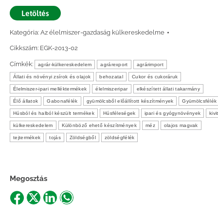
Letöltés
Kategória:
Az élelmiszer-gazdaság külkereskedelme
Cikkszám:
EGK-2013-02
Címkék:
agrár-külkereskedelem
agrárexport
agrárimport
Állati és növényi zsírok és olajok
behozatal
Cukor és cukoráruk
Élelmiszer-ipari melléktermékek
élelmiszeripar
elkészített állati takarmány
Élő állatok
Gabonafélék
gyümölcsből előállított készítmények
Gyümölcsfélék
Húsból és halból készült termékek
Húsféleségek
ipari és gyógynövények
kivi
külkereskedelem
Különböző ehető készítmények
méz
olajos magvak
tejtermékek
tojás
Zöldségből
zöldségfélék
Megosztás
Share
Share
Share
Share