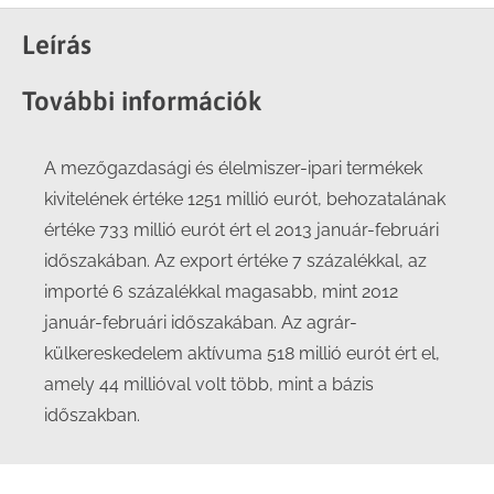
on
on
on
on
Facebook
X
LinkedIn
WhatsApp
Leírás
További információk
A mezőgazdasági és élelmiszer-ipari termékek
kivitelének értéke 1251 millió eurót, behozatalának
értéke 733 millió eurót ért el 2013 január-februári
időszakában. Az export értéke 7 százalékkal, az
importé 6 százalékkal magasabb, mint 2012
január-februári időszakában. Az agrár-
külkereskedelem aktívuma 518 millió eurót ért el,
amely 44 millióval volt több, mint a bázis
időszakban.