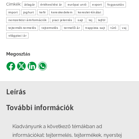
Címkék:
átlagár
értékesítési ár
európai unió
export
fogyasztás
import
joghurt
kefir
kereskedelem
kereslet-kínálat
nemzetközi árinformációk
piaci jelentés
sajt
tej
tejföl
tejtermék-termelés
tejtermelés
termelői ár
trappista sajt
túró
vaj
világpiaci ár
Megosztás
Share
Share
Share
Share
on
on
on
on
Facebook
X
LinkedIn
WhatsApp
Leírás
További információk
Kiadványunk a következő témákban ad
információkat: tejtermelés, tejtermékek, nyerstej