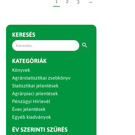
1
2
3
→
KERESÉS
Search Button
Search
for:
KATEGÓRIÁK
Könyvek
Agrárstatisztikai zsebkönyv
Statisztikai jelentések
Agrárpiaci jelentések
Pénzügyi Hírlevél
Éves jelentések
Egyéb kiadványok
ÉV SZERINTI SZŰRÉS