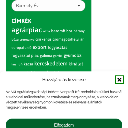
Bármely Év
CÍMKÉK
agrárpiac
baromfi
bor
bárány
alma
csirkehús
csomagolóhelyi ár
búza
cseresznye
export
fogyasztás
európai unió
gyümölcs
fogyasztói piac
gabona
gomba
kereskedelem
kínálat
juh
kacsa
hús
nagybani piac
marhahús
körte
narancs
nemzetközi árinformációk
Hozzájárulás kezelése
piaci jelentés
piac
paradicsom
Az AKI Agrárközgazdasági Intézet Nonprofit Kft. weboldala sütiket használ
a weboldal működtetése, használatának megkönnyítése, a weboldalon
pulyka
pulykahús
sertés
sertéshús
végzett tevékenység nyomon követése és releváns ajánlatok
termelői
termelés
megjelenítése érdekében.
szarvasmarha
ár
világpiac
tojás
vágóbárány
zöldség
Elfogadom
vágómarha
vágósertés
árak