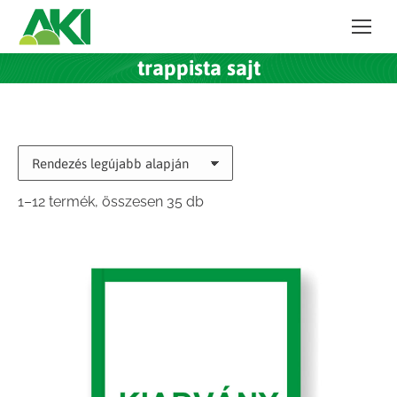
trappista sajt
Sorted
1–12 termék, összesen 35 db
by
latest