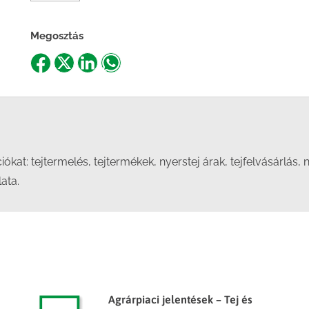
Megosztás
Share
Share
Share
Share
on
on
on
on
Facebook
X
LinkedIn
WhatsApp
t: tejtermelés, tejtermékek, nyerstej árak, tejfelvásárlás, 
lata.
Agrárpiaci jelentések – Tej és