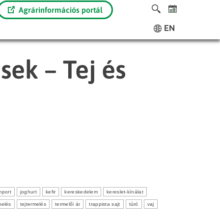
Agrárinformációs portál
EN
sek – Tej és
mport
joghurt
kefir
kereskedelem
kereslet-kínálat
melés
tejtermelés
termelői ár
trappista sajt
túró
vaj