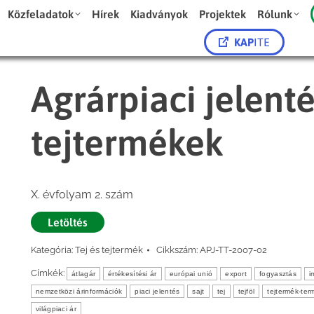
Közfeladatok
Hírek
Kiadványok
Projektek
Rólunk
KAP
ITE
Agrárpiaci jelenté
tejtermékek
X. évfolyam 2. szám
Letöltés
Kategória:
Tej és tejtermék
Cikkszám:
APJ-TT-2007-02
Címkék:
átlagár
értékesítési ár
európai unió
export
fogyasztás
i
nemzetközi árinformációk
piaci jelentés
sajt
tej
tejföl
tejtermék-ter
világpiaci ár