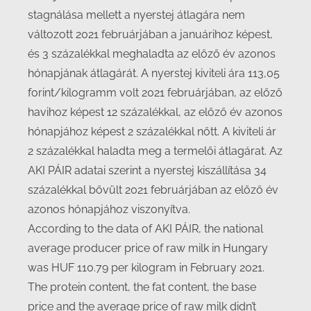
stagnálása mellett a nyerstej átlagára nem
változott 2021 februárjában a januárihoz képest,
és 3 százalékkal meghaladta az előző év azonos
hónapjának átlagárát. A nyerstej kiviteli ára 113,05
forint/kilogramm volt 2021 februárjában, az előző
havihoz képest 12 százalékkal, az előző év azonos
hónapjához képest 2 százalékkal nőtt. A kiviteli ár
2 százalékkal haladta meg a termelői átlagárat. Az
AKI PÁIR adatai szerint a nyerstej kiszállítása 34
százalékkal bővült 2021 februárjában az előző év
azonos hónapjához viszonyítva.
According to the data of AKI PÁIR, the national
average producer price of raw milk in Hungary
was HUF 110.79 per kilogram in February 2021.
The protein content, the fat content, the base
price and the average price of raw milk didn’t