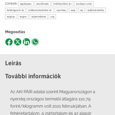
Címkék:
agrárpiac
árutőzsde
értékesítési ár
európai unió
feldolgozói ár
külkereskedelmi ár
nyerstej
sajt
tej
tejfelvásárlás
tejpiac
tejpor
tejtermékek
vaj
Megosztás
Share
Share
Share
Share
on
on
on
on
Facebook
X
LinkedIn
WhatsApp
Leírás
További információk
Az AKI PÁIR adatai szerint Magyarországon a
nyerstej országos termelői átlagára 110,79
forint/kilogramm volt 2021 februárjában. A
fehérjetartalom, a zsírtartalom és az alapár