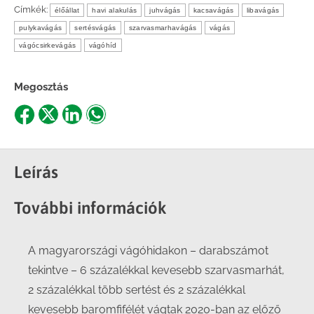
Címkék:
élőállat
havi alakulás
juhvágás
kacsavágás
libavágás
pulykavágás
sertésvágás
szarvasmarhavágás
vágás
vágócsirkevágás
vágóhíd
Megosztás
Share
Share
Share
Share
on
on
on
on
Facebook
X
LinkedIn
WhatsApp
Leírás
További információk
A magyarországi vágóhidakon – darabszámot
tekintve – 6 százalékkal kevesebb szarvasmarhát,
2 százalékkal több sertést és 2 százalékkal
kevesebb baromfifélét vágtak 2020-ban az előző