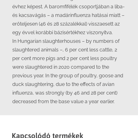
évhez képest. A baromfifélék csoportjában a liba-
és kacsavágás – a madárinfluenza hatásai miatt –
erőteljesen (46 és 28 százalékkal) visszaesett az
egy évvel korábbi bázisértékhez viszonyítva.
In Hungarian slaughterhouses – by numbers of
slaughtered animals –, 6 per cent less cattle, 2
per cent more pigs and 2 per cent less poultry
were slaughtered in 2020 compared to the
previous year. In the group of poultry, goose and
duck slaughtering, due to the effects of avian
influenza, was strongly (by 46 and 28 per cent)
decreased from the base value a year earlier.
Kapcsolódó termékek