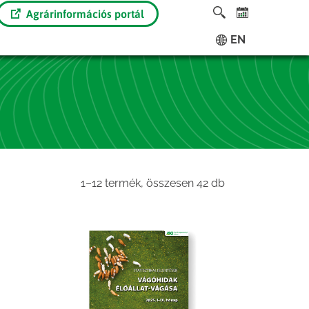
Agrárinformációs portál
EN
Sorted
1–12 termék, összesen 42 db
by
latest