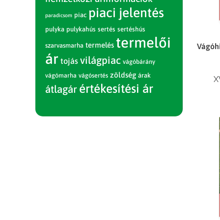
piaci jelentés
piac
paradicsom
pulyka
pulykahús
sertés
sertéshús
termelői
termelés
Vágóhi
szarvasmarha
ár
világpiac
tojás
vágóbárány
zöldség
vágómarha
vágósertés
árak
X
értékesítési ár
átlagár