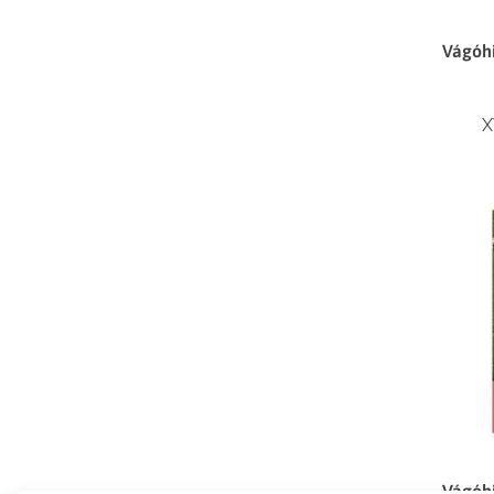
Vágóhi
X
Vágóhi