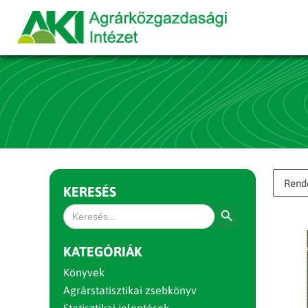
KERESÉS
Search Button
Search
for:
KATEGÓRIÁK
Könyvek
Agrárstatisztikai zsebkönyv