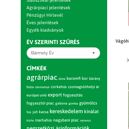
Statisztikai jelentések
Agrárpiaci jelentések
Pénzügyi Hírlevél
Éves jelentések
Egyéb kiadványok
Vágóhi
ÉV SZERINTI SZŰRÉS
Bármely Év
X
CÍMKÉK
agrárpiac
baromfi
bor
bárány
alma
csirkehús
csomagolóhelyi ár
búza
cseresznye
export
fogyasztás
európai unió
gyümölcs
fogyasztói piac
gabona
gomba
kereskedelem
kínálat
juh
kacsa
hús
nagybani piac
marhahús
körte
narancs
nemzetközi árinformációk