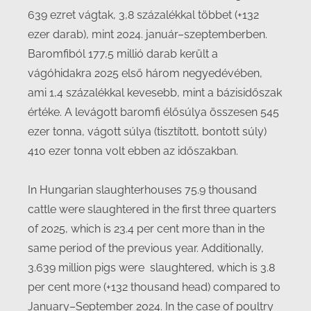
639 ezret vágtak, 3,8 százalékkal többet (+132
ezer darab), mint 2024. január–szeptemberben.
Baromfiból 177,5 millió darab került a
vágóhidakra 2025 első három negyedévében,
ami 1,4 százalékkal kevesebb, mint a bázisidőszak
értéke. A levágott baromfi élősúlya összesen 545
ezer tonna, vágott súlya (tisztított, bontott súly)
410 ezer tonna volt ebben az időszakban.
In Hungarian slaughterhouses 75.9 thousand
cattle were slaughtered in the first three quarters
of 2025, which is 23.4 per cent more than in the
same period of the previous year. Additionally,
3.639 million pigs were slaughtered, which is 3.8
per cent more (+132 thousand head) compared to
January–September 2024. In the case of poultry