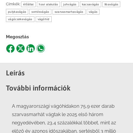
Címkék:
élőállat
havi alakulás
juhvágás
kacsavágás
libavágás
pulykavágás
sertésvágás
szarvasmarhavágás
vágás
vágócsirkevágás
vágóhíd
Megosztás
Share
Share
Share
Share
on
on
on
on
Facebook
X
LinkedIn
WhatsApp
Leírás
További információk
A magyarországi vágóhidakon 75,9 ezer darab
szarvasmarhát vágtak le 2025 első három
negyedévében, 23,4 százalékkal többet, mint az
előző év azonos időszakában, sertésből 3 millió