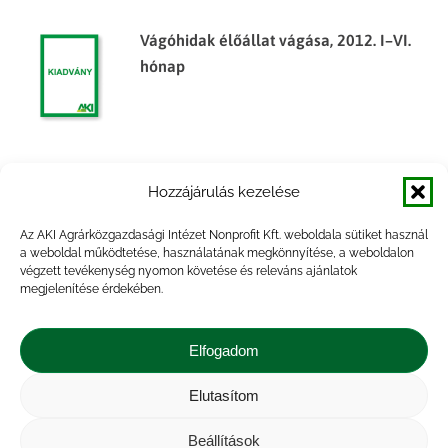
Vágóhidak élőállat vágása, 2012. I–VI.
hónap
Vágóhidak élőállat vágása, 2013. I–VI.
Hozzájárulás kezelése
hónap
Az AKI Agrárközgazdasági Intézet Nonprofit Kft. weboldala sütiket használ
a weboldal működtetése, használatának megkönnyítése, a weboldalon
végzett tevékenység nyomon követése és releváns ajánlatok
megjelenítése érdekében.
Vágóhidak élőállat vágása, 2015. I–VI.
hónap
Elfogadom
Elutasítom
Beállítások