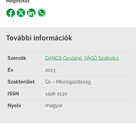
Megosztás
Share
Share
Share
Share
on
on
on
on
Facebook
X
LinkedIn
WhatsApp
További információk
Szerzők
DANCS Gyuláné
,
VÁGÓ Szabolcs
Év
2013
Szakterület
Q1 – Mezőgazdaság
ISSN
1418-2130
Nyelv
magyar