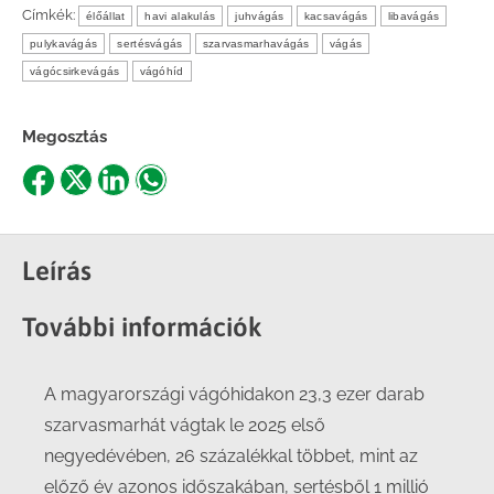
Címkék:
élőállat
havi alakulás
juhvágás
kacsavágás
libavágás
pulykavágás
sertésvágás
szarvasmarhavágás
vágás
vágócsirkevágás
vágóhíd
Megosztás
Share
Share
Share
Share
on
on
on
on
Facebook
X
LinkedIn
WhatsApp
Leírás
További információk
A magyarországi vágóhidakon 23,3 ezer darab
szarvasmarhát vágtak le 2025 első
negyedévében, 26 százalékkal többet, mint az
előző év azonos időszakában, sertésből 1 millió