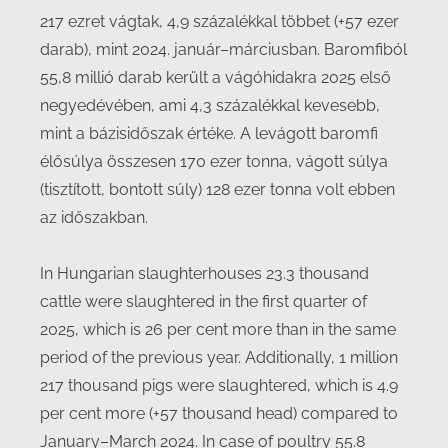
217 ezret vágtak, 4,9 százalékkal többet (+57 ezer
darab), mint 2024. január–márciusban. Baromfiból
55,8 millió darab került a vágóhidakra 2025 első
negyedévében, ami 4,3 százalékkal kevesebb,
mint a bázisidőszak értéke. A levágott baromfi
élősúlya összesen 170 ezer tonna, vágott súlya
(tisztított, bontott súly) 128 ezer tonna volt ebben
az időszakban.
In Hungarian slaughterhouses 23.3 thousand
cattle were slaughtered in the first quarter of
2025, which is 26 per cent more than in the same
period of the previous year. Additionally, 1 million
217 thousand pigs were slaughtered, which is 4.9
per cent more (+57 thousand head) compared to
January–March 2024. In case of poultry 55.8