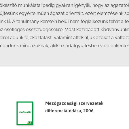
őkészítő munkálatai pedig gyakran igénylik, hogy az ágazato
yűjtésünk egyértelműen ágazat orientált, ezért elemzéseink 
nk ki. A tanulmány keretein belül nem foglalkozunk tehát a ter
k az esetleges összefüggésekre. Most közreadott kiadványunkb
éről adunk tájékoztatást, valamint áttekintjük azokat a válto
mondunk mindazoknak, akik az adatgyűjtésben való önkéntes ré
Mezőgazdasági szervezetek
differenciálódása, 2006