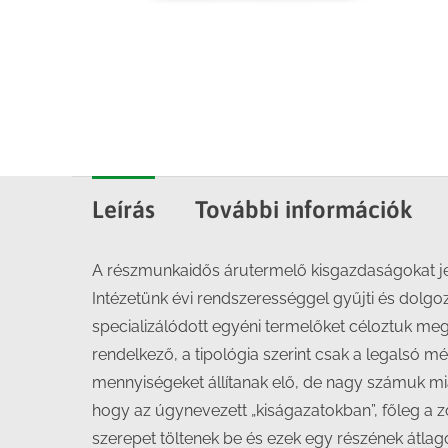
Leírás
További információk
A részmunkaidős árutermelő kisgazdaságokat j
Intézetünk évi rendszerességgel gyűjti és dolgo
specializálódott egyéni termelőket céloztuk me
rendelkező, a tipológia szerint csak a legalsó 
mennyiségeket állítanak elő, de nagy számuk mia
hogy az úgynevezett „kiságazatokban”, főleg a
szerepet töltenek be és ezek egy részének átla