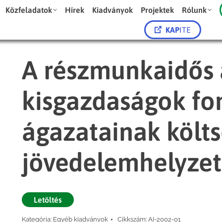
Közfeladatok
Hírek
Kiadványok
Projektek
Rólunk
KAP
ITE
A részmunkaidős 
kisgazdaságok fo
ágazatainak költs
jövedelemhelyzet
Letöltés
Kategória:
Egyéb kiadványok
Cikkszám:
AI-2002-01