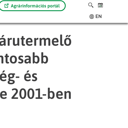
Agrárinformációs portál
EN
árutermelő
ntosabb
ég- és
e 2001-ben