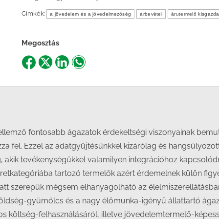
Címkék:
a jövedelem és a jövedelmezőség
árbevétel
árutermelő kisgazd
Megosztás
Share
Share
Share
Share
on
on
on
on
Facebook
X
LinkedIn
WhatsApp
ellemző fontosabb ágazatok érdekeltségi viszonyainak bemu
zza fel. Ezzel az adatgyűjtésünkkel kizárólag és hangsúlyozo
g, akik tevékenységükkel valamilyen integrációhoz kapcsolód
méretkategóriába tartozó termelők azért érdemelnek külön fi
tt szerepük mégsem elhanyagolható az élelmiszerellátásban. 
 zöldség-gyümölcs és a nagy élőmunka-igényű állattartó ág
gos költség-felhasználásáról, illetve jövedelemtermelő-kép