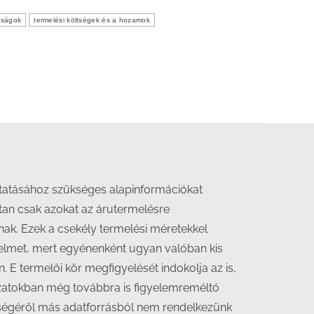
aságok
termelési költségek és a hozamok
tatásához szükséges alapinformációkat
ttan csak azokat az árutermelésre
nak. Ezek a csekély termelési méretekkel
gyelmet, mert egyénenként ugyan valóban kis
E termelői kör megfigyelését indokolja az is,
azatokban még továbbra is figyelemreméltó
ességéről más adatforrásból nem rendelkezünk