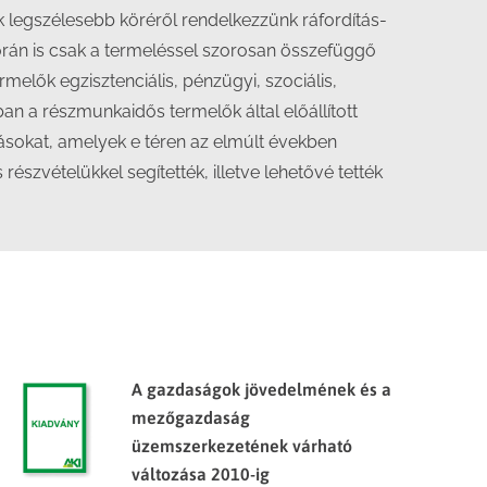
k legszélesebb köréről rendelkezzünk ráfordítás-
során is csak a termeléssel szorosan összefüggő
melők egzisztenciális, pénzügyi, szociális,
an a részmunkaidős termelők által előállított
zásokat, amelyek e téren az elmúlt években
szvételükkel segítették, illetve lehetővé tették
A gazdaságok jövedelmének és a
mezőgazdaság
üzemszerkezetének várható
változása 2010-ig