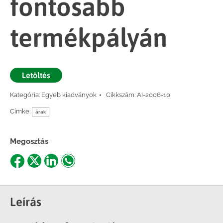
fontosabb
termékpályán
Letöltés
Kategória:
Egyéb kiadványok
Cikkszám:
AI-2006-10
Címke:
árak
Megosztás
Share
Share
Share
Share
on
on
on
on
Facebook
X
LinkedIn
WhatsApp
Leírás