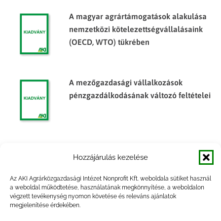
A magyar agrártámogatások alakulása
nemzetközi kötelezettségvállalásaink
(OECD, WTO) tükrében
A mezőgazdasági vállalkozások
pénzgazdálkodásának változó feltételei
Az egyedi- és összkockázatú
Hozzájárulás kezelése
agrárbiztosítások hazai és nemzetközi
gyakorlata
Az AKI Agrárközgazdasági Intézet Nonprofit Kft. weboldala sütiket használ
a weboldal működtetése, használatának megkönnyítése, a weboldalon
végzett tevékenység nyomon követése és releváns ajánlatok
megjelenítése érdekében.
A hazai birtokpolitika a közvetlen