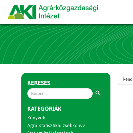
KERESÉS
Search Button
Search
for:
KATEGÓRIÁK
Könyvek
Agrárstatisztikai zsebkönyv