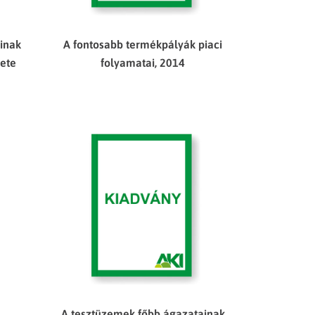
inak
A fontosabb termékpályák piaci
zete
folyamatai, 2014
A tesztüzemek főbb ágazatainak