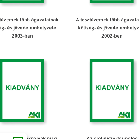
ztüzemek főbb ágazatainak
A tesztüzemek főbb ágazata
ség- és jövedelemhelyzete
költség- és jövedelemhely
2003-ban
2002-ben
tosabb termékpályák piaci
Az élelmiszertermelés