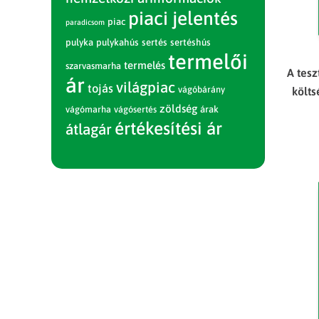
piaci jelentés
piac
paradicsom
pulyka
pulykahús
sertés
sertéshús
termelői
termelés
szarvasmarha
A tes
ár
világpiac
tojás
vágóbárány
költ
zöldség
vágómarha
vágósertés
árak
értékesítési ár
átlagár