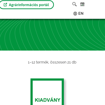
Agrárinformációs portál
EN
Sorted
1–12 termék, összesen 21 db
by
latest