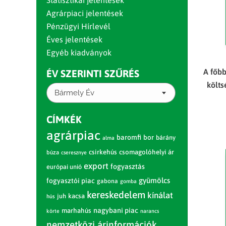
Statisztikai jelentések
Agrárpiaci jelentések
Pénzügyi Hírlevél
Éves jelentések
Egyéb kiadványok
A főb
ÉV SZERINTI SZŰRÉS
költ
Bármely Év
CÍMKÉK
agrárpiac
baromfi
bor
bárány
alma
csirkehús
csomagolóhelyi ár
búza
cseresznye
export
fogyasztás
európai unió
gyümölcs
fogyasztói piac
gabona
gomba
kereskedelem
kínálat
juh
kacsa
hús
nagybani piac
marhahús
körte
narancs
nemzetközi árinformációk