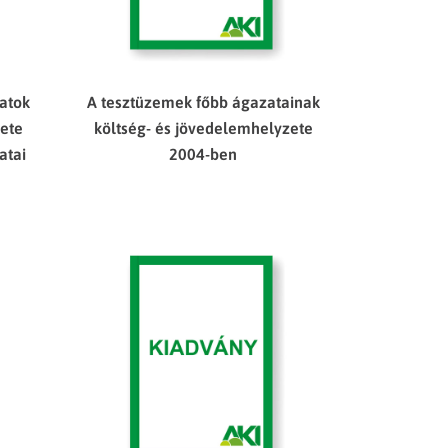
atok
A tesztüzemek főbb ágazatainak
zete
költség- és jövedelemhelyzete
atai
2004-ben