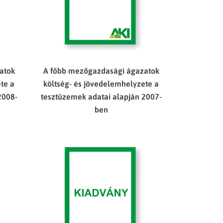
atok
A főbb mezőgazdasági ágazatok
te a
költség- és jövedelemhelyzete a
2008-
tesztüzemek adatai alapján 2007-
ben