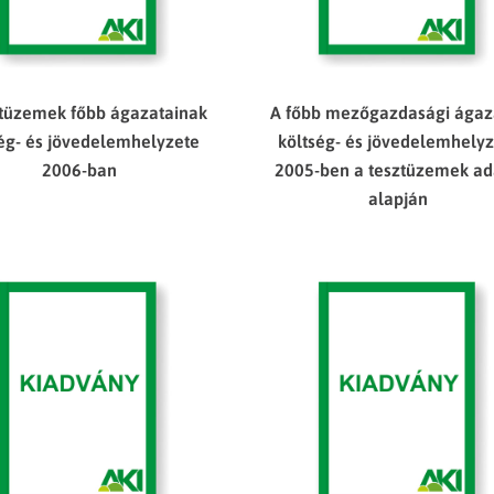
ztüzemek főbb ágazatainak
A főbb mezőgazdasági ágaz
ség- és jövedelemhelyzete
költség- és jövedelemhely
2006-ban
2005-ben a tesztüzemek ad
alapján