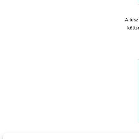
A tes
költ
A fon