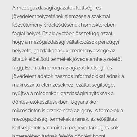
A mezőgazdasági ágazatok költség- és
jövedelemhelyzetének elemzése a szakmai
közvélemény érdeklődésének homlokterében
foglal helyet. Ez alapvetően összefügg azzal,
hogy a mezőgazdasági vállalkozások pénzügyi
helyzete, gazdálkodásuk eredményessége az
általuk előállított termékek jövedelemhelyzetétől
függ. Ezen túlmenően az ágazati költség- és
jövedelem adatok hasznos információkat adnak a
makroszintű elemzésekhez, ezáltal segítséget
nyújtva a mindenkori gazdaságirányítóknak a
döntés-előkészítésekben. Ugyanakkor
mikroszinten is érzékelhető az igény. A termelők a
mezőgazdasági termékek árainak, az előállítás
költségeinek, valamint a meglévő támogatások
ismeretében tudnak felelős döntést hozni