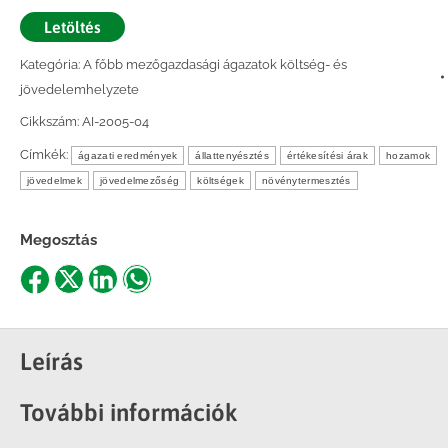
Letöltés
Kategória:
A főbb mezőgazdasági ágazatok költség- és
jövedelemhelyzete
Cikkszám:
AI-2005-04
Címkék:
ágazati eredmények
állattenyésztés
értékesítési árak
hozamok
jövedelmek
jövedelmezőség
költségek
növénytermesztés
Megosztás
Share
Share
Share
Share
on
on
on
on
Facebook
X
LinkedIn
WhatsApp
Leírás
További információk