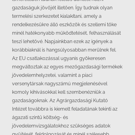
gazdaságuk jövőjét illetően. Így tudnak olyan
termelési szerkezetet kialakítani, amely a
rendelkezésükre álló eszközök és szellemi tőke
minél hatékonyabb működtetését, felhasználását
teszi lehetővé. Napjainkban ezek az igények a
korábbiaknál is hangsúlyosabban merülnek fel.
Az EU csatlakozással ugyanis gyökeresen
megváltoztak az egyes mezőgazdasági termékek
jövedelemhelyzetei, valamint a piaci
versenytársak nagyszámú megjelenésével
komoly kihívásokkal kell szembenézniük a
gazdaságoknak. Az Agrárgazdasági Kutató
Intézet továbbra is kiemelt feladatának tekinti az
ágazati szintű költség- és
jövedelemvizsgálatokhoz szükséges adatok
gyűjtését, feldolgozását és minél szélesebb