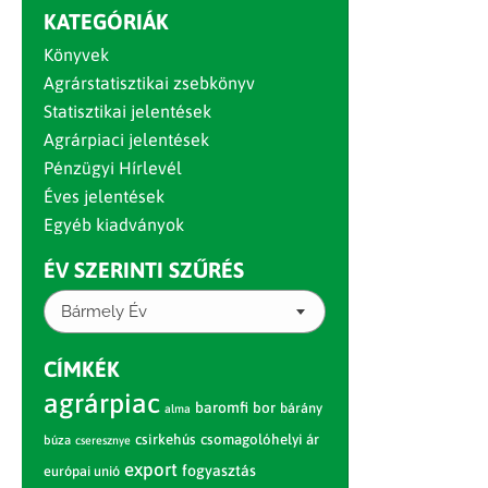
KATEGÓRIÁK
Könyvek
Agrárstatisztikai zsebkönyv
Statisztikai jelentések
Agrárpiaci jelentések
Pénzügyi Hírlevél
Éves jelentések
Egyéb kiadványok
ÉV SZERINTI SZŰRÉS
Bármely Év
CÍMKÉK
agrárpiac
baromfi
bor
bárány
alma
csirkehús
csomagolóhelyi ár
búza
cseresznye
export
fogyasztás
európai unió