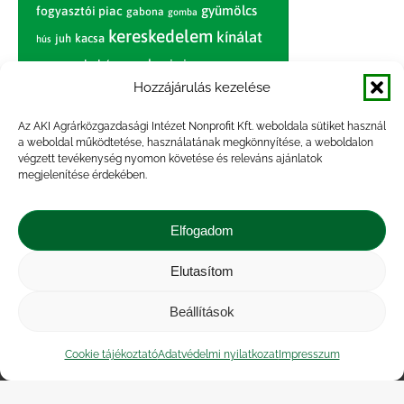
gyümölcs
fogyasztói piac
gabona
gomba
kereskedelem
kínálat
juh
kacsa
hús
nagybani piac
marhahús
körte
narancs
nemzetközi árinformációk
Hozzájárulás kezelése
piaci jelentés
piac
paradicsom
Az AKI Agrárközgazdasági Intézet Nonprofit Kft. weboldala sütiket használ
a weboldal működtetése, használatának megkönnyítése, a weboldalon
pulyka
pulykahús
sertés
sertéshús
végzett tevékenység nyomon követése és releváns ajánlatok
termelői
termelés
megjelenítése érdekében.
szarvasmarha
ár
világpiac
tojás
vágóbárány
zöldség
Elfogadom
vágómarha
vágósertés
árak
értékesítési ár
átlagár
Elutasítom
Beállítások
Impresszum
|
Kapcsolat
|
Jogi nyilatkozat
|
Közérdekű adatok
|
Adatvédelmi nyilatkozat
|
Cookie tájékoztató
Adatvédelmi nyilatkozat
Impresszum
Akadálymentesítési nyilatkozat
|
Cookie
tájékoztató