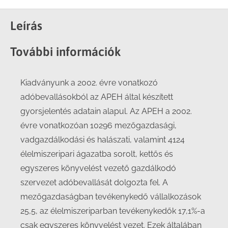
on
on
on
on
Facebook
X
LinkedIn
WhatsApp
Leírás
További információk
Kiadványunk a 2002. évre vonatkozó
adóbevallásokból az APEH által készített
gyorsjelentés adatain alapul. Az APEH a 2002.
évre vonatkozóan 10296 mezőgazdasági,
vadgazdálkodási és halászati, valamint 4124
élelmiszeripari ágazatba sorolt, kettős és
egyszeres könyvelést vezető gazdálkodó
szervezet adóbevallását dolgozta fel. A
mezőgazdaságban tevékenykedő vállalkozások
25,5, az élelmiszeriparban tevékenykedők 17,1%-a
csak egyszeres könyvelést vezet. Ezek általában