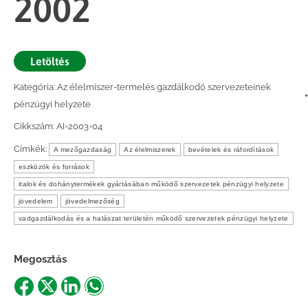
2002
Letöltés
Kategória:
Az élelmiszer-termelés gazdálkodó szervezeteinek
pénzügyi helyzete
Cikkszám:
AI-2003-04
Címkék:
A mezőgazdaság
Az élelmiszerek
bevételek és ráfordítások
eszközök és források
italok és dohánytermékek gyártásában működő szervezetek pénzügyi helyzete
jövedelem
jövedelmezőség
vadgazdálkodás és a halászat területén működő szervezetek pénzügyi helyzete
Megosztás
Share
Share
Share
Share