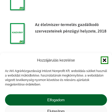
Az élelmiszer-termelés gazdálkodó
szervezeteinek pénzügyi helyzete, 2018
A tesztüzemek főbb ágazatainak
Hozzájárulás kezelése
költség- és jövedelemhelyzete 2003-
ban
Az AKI Agrárközgazdasági Intézet Nonprofit Kft. weboldala sütiket használ
a weboldal működtetése, használatának megkönnyítése, a weboldalon
végzett tevékenység nyomon követése és releváns ajánlatok
megjelenítése érdekében.
A tesztüzemek főbb ágazatainak
költség- és jövedelemhelyzete 2001-
Elfogadom
ben
Elutasítom