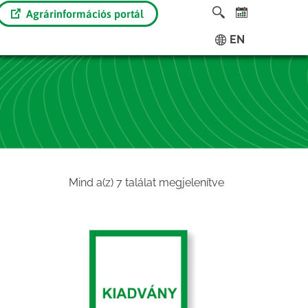
Agrárinformációs portál
EN
Sorted
Mind a(z) 7 találat megjelenítve
by
latest