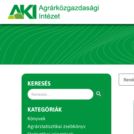
KERESÉS
Search Button
Search
for:
KATEGÓRIÁK
Könyvek
Agrárstatisztikai zsebkönyv