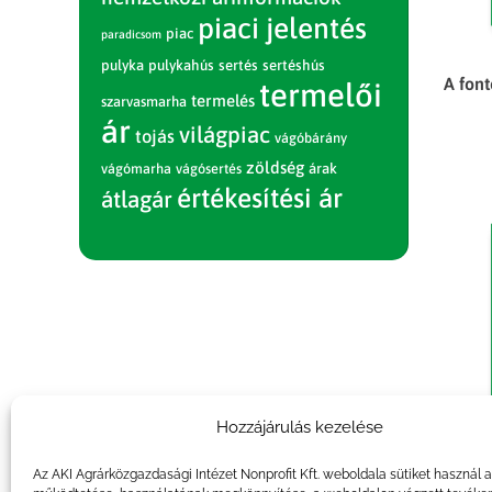
piaci jelentés
piac
paradicsom
pulyka
pulykahús
sertés
sertéshús
A fon
termelői
termelés
szarvasmarha
ár
világpiac
tojás
vágóbárány
zöldség
vágómarha
vágósertés
árak
értékesítési ár
átlagár
Hozzájárulás kezelése
Az AKI Agrárközgazdasági Intézet Nonprofit Kft. weboldala sütiket használ 