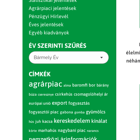
Statisztikai jelentések
Agrárpiaci jelentések
Pénzügyi Hírlevél
Éves jelentések
Egyéb kiadványok
ÉV SZERINTI SZŰRÉS
élelm
Bármely Év
néhán
CÍMKÉK
agrárpiac
baromfi
bor
bárány
alma
csirkehús
csomagolóhelyi ár
búza
cseresznye
export
fogyasztás
európai unió
gyümölcs
fogyasztói piac
gabona
gomba
kereskedelem
kínálat
juh
kacsa
hús
nagybani piac
marhahús
körte
narancs
nemzetközi árinformációk