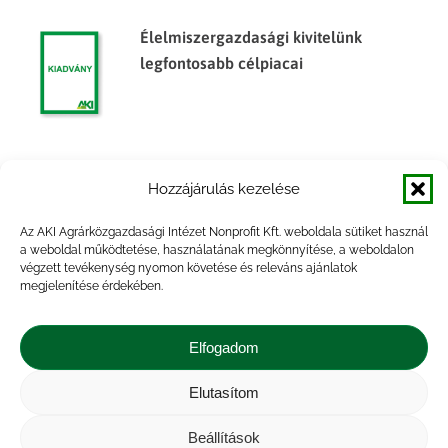
Élelmiszergazdasági kivitelünk
legfontosabb célpiacai
A termelési méret szerepe a fontosabb
Hozzájárulás kezelése
mezőgazdasági ágazatok
eredményességében a tesztüzemek
Az AKI Agrárközgazdasági Intézet Nonprofit Kft. weboldala sütiket használ
adatai alapján (2006-2008)
a weboldal működtetése, használatának megkönnyítése, a weboldalon
végzett tevékenység nyomon követése és releváns ajánlatok
megjelenítése érdekében.
Az állati eredetű melléktermékek
kezelésének nemzetközi összehasonlító
Elfogadom
elemzése
Elutasítom
Beállítások