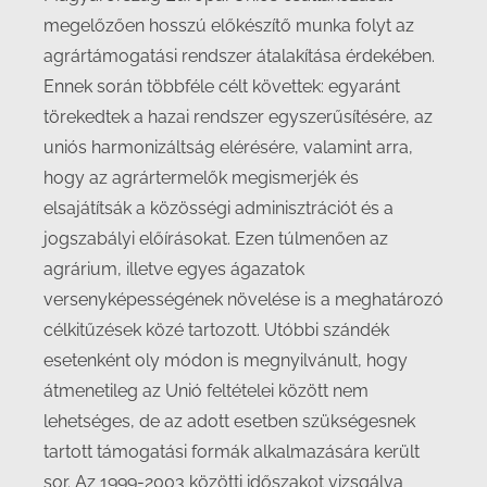
megelőzően hosszú előkészítő munka folyt az
agrártámogatási rendszer átalakítása érdekében.
Ennek során többféle célt követtek: egyaránt
törekedtek a hazai rendszer egyszerűsítésére, az
uniós harmonizáltság elérésére, valamint arra,
hogy az agrártermelők megismerjék és
elsajátítsák a közösségi adminisztrációt és a
jogszabályi előírásokat. Ezen túlmenően az
agrárium, illetve egyes ágazatok
versenyképességének növelése is a meghatározó
célkitűzések közé tartozott. Utóbbi szándék
esetenként oly módon is megnyilvánult, hogy
átmenetileg az Unió feltételei között nem
lehetséges, de az adott esetben szükségesnek
tartott támogatási formák alkalmazására került
sor. Az 1999-2003 közötti időszakot vizsgálva