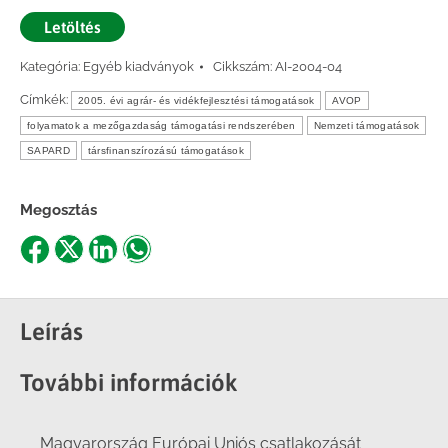
Letöltés
Kategória:
Egyéb kiadványok
Cikkszám:
AI-2004-04
Címkék:
2005. évi agrár- és vidékfejlesztési támogatások
AVOP
folyamatok a mezőgazdaság támogatási rendszerében
Nemzeti támogatások
SAPARD
társfinanszírozású támogatások
Megosztás
Share
Share
Share
Share
on
on
on
on
Facebook
X
LinkedIn
WhatsApp
Leírás
További információk
Magyarország Európai Uniós csatlakozását