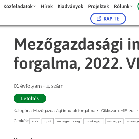
Közfeladatok
Hírek
Kiadványok
Projektek
Rólunk
KAP
ITE
Mezőgazdasági in
forgalma, 2022. V
IX. évfolyam • 4. szám
Letöltés
Kategória:
Mezőgazdasági inputok forgalma
Cikkszám:
MIF-2022
Címkék:
árak
input
mezőgazdaság
munkagép
műtrágya
növény