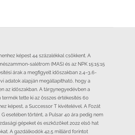
menhez képest 44 százalékkal csökkent. A
a mészammon-salétrom (MAS) és az NPK 15:15:15
sítési árak a megfigyelt időszakban 2,4–3,6-
i adatok alapján megállapítható, hogy a
en az időszakban. A tárgynegyedévben a
ermék tette ki az összes értékesítés 60
ez képest, a Successor T kivételével. A Fozát
G esetében történt, a Pulsar 40 ára pedig nem
azdasági gépeket és eszközöket 2022 első hat
t. A gazdálkodók 42,5 milliárd forintot