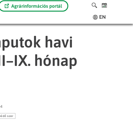
Agrárinformációs portál
EN
putok havi
II–IX. hónap
-4
védő szer