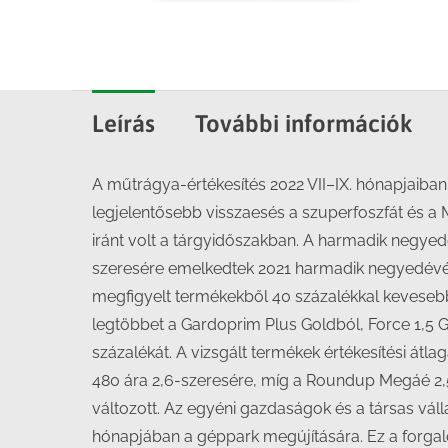
Leírás
További információk
A műtrágya-értékesítés 2022 VII–IX. hónapjaiba
legjelentősebb visszaesés a szuperfoszfát és 
iránt volt a tárgyidőszakban. A harmadik negyedé
szeresére emelkedtek 2021 harmadik negyedévéhe
megfigyelt termékekből 40 százalékkal keveseb
legtöbbet a Gardoprim Plus Goldból, Force 1,5 G
százalékát. A vizsgált termékek értékesítési át
480 ára 2,6-szeresére, míg a Roundup Megáé 2,5
változott. Az egyéni gazdaságok és a társas vál
hónapjában a géppark megújítására. Ez a forgalo