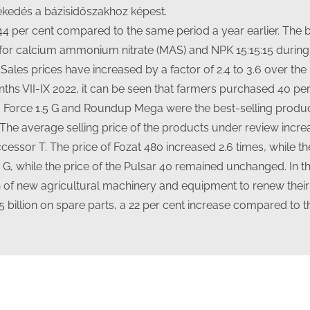
vekedés a bázisidőszakhoz képest.
n 44 per cent compared to the same period a year earlier. Th
or calcium ammonium nitrate (MAS) and NPK 15:15:15 during 
 Sales prices have increased by a factor of 2.4 to 3.6 over the
nths VII-IX 2022, it can be seen that farmers purchased 40 per
, Force 1.5 G and Roundup Mega were the best-selling product
. The average selling price of the products under review incr
uccessor T. The price of Fozat 480 increased 2.6 times, while 
 G, while the price of the Pulsar 40 remained unchanged. In th
h of new agricultural machinery and equipment to renew their
5 billion on spare parts, a 22 per cent increase compared to t