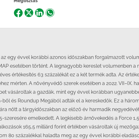
Megosztás
Share
Share
Share
Share
on
on
on
on
Facebook
X
LinkedIn
WhatsApp
n az egy évvel korábbi azonos időszakban forgalmazott volu
a MAP esetében történt. A legnagyobb kereslet volumenben 
ves értékesítés 63 százalékát ez a két termék adta. Az értéke
z mérten. A növényvédő szerek esetében a 2022. VII–IX. hav
bet vásároltak a gazdák, mint egy évvel korábban ugyanebb
-ből és Roundup Megából adták el a kereskedők. Ez a három t
lagára nőtt a tárgyidőszakban az előző év harmadik negyedévéh
-szeresére emelkedett. A legkisebb árnövekedés a Force 1,5 
lalkozások 165,5 milliárd forint értékben vásároltak új mezőg
m 80 százalékkal haladta meg az egy évvel korábbi eladásoka