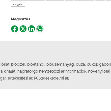
világpiac
Megosztás
Share
Share
Share
Share
on
on
on
on
Facebook
X
LinkedIn
WhatsApp
kat: biodízel, bioetanol, bioüzemanyag, búza, cukor, gabona
ica kínálat, napraforgó nemzetközi árinformációk, növényi olaj
gár, értékesítési ár, külkereskedelmi ár.