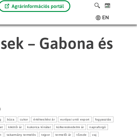
Agrárinformációs portál
EN
ések – Gabona és
8
g
búza
cukor
értékesítési ár
európai unió export
fogyasztás
et
kikötői ár
kukorica kínálat
külkereskedelmi ár
napraforgó
t
takarmány termelés
tejpor
termelői ár
tőzsde
vaj