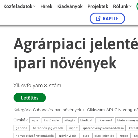
Közfeladatok
Hírek
Kiadványok
Projektek
Rólunk
KAP
ITE
Agrárpiaci jelent
ipari növények
XII. évfolyam 8. szám
Letöltés
Kategória:
Gabona és ipari növények
Cikkszám:
APJ-GIN-2009-0
Címkék:
árpa
árutőzsde
átlagár
biodízel
bioetanol
bioüzemanya
gabona
határidős jegyzések
import
ipari növény kereskedelem
keresl
nemzetközi árinformációk
növényi olaj
piac
piaci jelentés
repce
saj