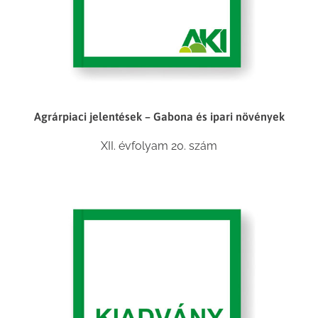
Agrárpiaci jelentések – Gabona és ipari növények
XII. évfolyam 20. szám