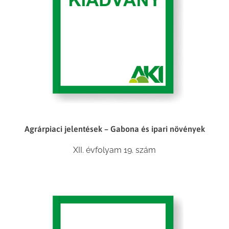
Agrárpiaci jelentések – Gabona és ipari növények
XII. évfolyam 19. szám