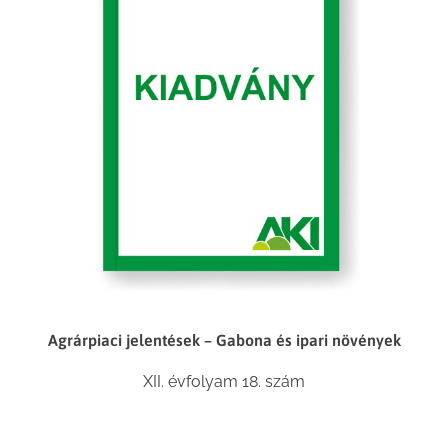
Agrárpiaci jelentések – Gabona és ipari növények
XII. évfolyam 18. szám