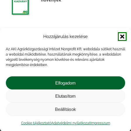
Agrárpiaci jelentések – Gabona és ipari
Hozzájárulás kezelése
növények
Az AKI Agrárközgazdasági Intézet Nonprofit Kft. weboldala sütiket használ
a weboldal működtetése, használatának megkönnyítése, a weboldalon
végzett tevékenység nyomon követése és releváns ajánlatok
megjelenítése érdekében.
Agrárpiaci jelentések – Gabona és ipari
növények
Elfogadom
Elutasítom
Beállítások
Impresszum
|
Kapcsolat
|
Jogi nyilatkozat
|
Közérdekű adatok
|
Adatvédelmi nyilatkozat
|
Cookie tájékoztató
Adatvédelmi nyilatkozat
Impresszum
Akadálymentesítési nyilatkozat
|
Cookie