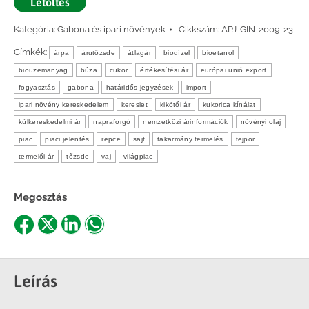
Letöltés
Kategória:
Gabona és ipari növények
Cikkszám:
APJ-GIN-2009-23
Címkék:
árpa
árutőzsde
átlagár
biodízel
bioetanol
bioüzemanyag
búza
cukor
értékesítési ár
európai unió export
fogyasztás
gabona
határidős jegyzések
import
ipari növény kereskedelem
kereslet
kikötői ár
kukorica kínálat
külkereskedelmi ár
napraforgó
nemzetközi árinformációk
növényi olaj
piac
piaci jelentés
repce
sajt
takarmány termelés
tejpor
termelői ár
tőzsde
vaj
világpiac
Megosztás
Share
Share
Share
Share
on
on
on
on
Facebook
X
LinkedIn
WhatsApp
Leírás