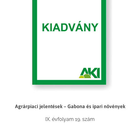
Agrárpiaci jelentések – Gabona és ipari növények
IX. évfolyam 19. szám