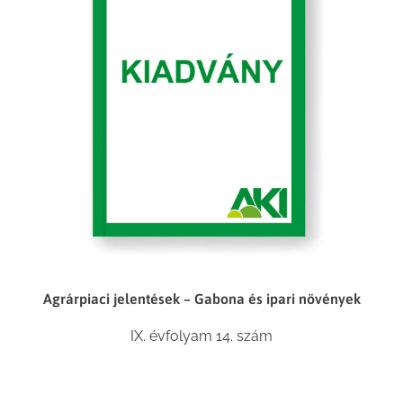
Agrárpiaci jelentések – Gabona és ipari növények
IX. évfolyam 14. szám