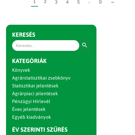
1
2
3
4
5
…
9
→
KERESÉS
Search Button
Search
for:
KATEGÓRIÁK
Könyvek
Agrárstatisztikai zsebkönyv
Statisztikai jelentések
Agrárpiaci jelentések
Pénzügyi Hírlevél
Éves jelentések
Egyéb kiadványok
ÉV SZERINTI SZŰRÉS