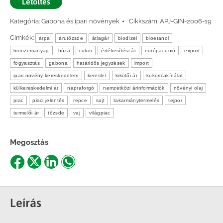
Letöltés
Kategória:
Gabona és ipari növények
Cikkszám:
APJ-GIN-2006-19
Címkék:
árpa
árutőzsde
átlagár
biodízel
bioetanol
bioüzemanyag
búza
cukor
értékesítési ár
európai unió
export
fogyasztás
gabona
határidős jegyzések
import
ipari növény kereskedelem
kereslet
kikötői ár
kukoricakínálat
külkereskedelmi ár
napraforgó
nemzetközi árinformációk
növényi olaj
piac
piaci jelentés
repce
sajt
takarmánytermelés
tejpor
termelői ár
tőzsde
vaj
világpiac
Megosztás
Share
Share
Share
Share
on
on
on
on
Facebook
X
LinkedIn
WhatsApp
Leírás