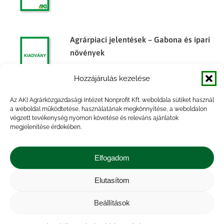
Agrárpiaci jelentések – Gabona és ipari
növények
Hozzájárulás kezelése
Az AKI Agrárközgazdasági Intézet Nonprofit Kft. weboldala sütiket használ
Agrárpiaci jelentések – Gabona és ipari
a weboldal működtetése, használatának megkönnyítése, a weboldalon
végzett tevékenység nyomon követése és releváns ajánlatok
növények
megjelenítése érdekében.
Elfogadom
Elutasítom
Impresszum
|
Kapcsolat
|
Jogi nyilatkozat
|
Közérdekű adatok
|
Adatvédelmi nyilatkozat
|
Beállítások
Akadálymentesítési nyilatkozat
|
Cookie
tájékoztató