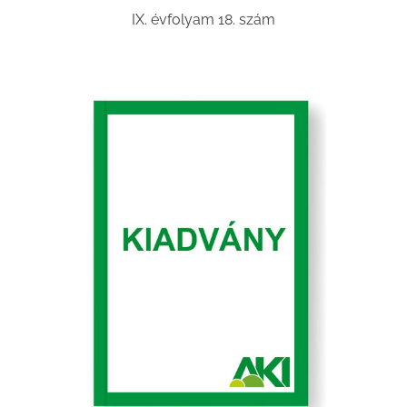
IX. évfolyam 18. szám