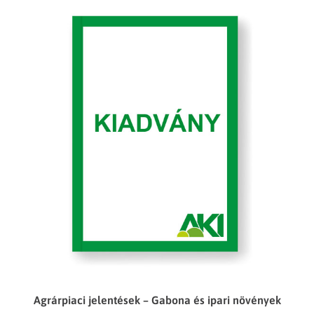
Agrárpiaci jelentések – Gabona és ipari növények