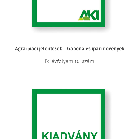
Agrárpiaci jelentések – Gabona és ipari növények
IX. évfolyam 16. szám