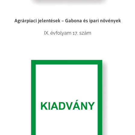
Agrárpiaci jelentések – Gabona és ipari növények
IX. évfolyam 17. szám