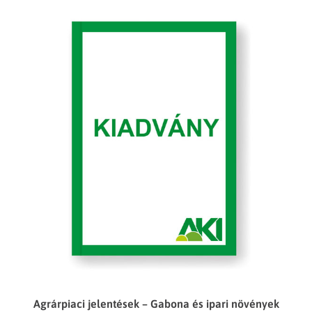
Agrárpiaci jelentések – Gabona és ipari növények