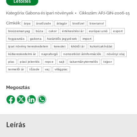
Letöltés
Kategória:
Gabona és ipari növények
Cikkszám:
APJ-GIN-2006-15
Címkék:
árpa
árutőzsde
átlagár
biodízel
bioetanol
bioüzemanyag
búza
cukor
értékesítési ár
európai unió
export
fogyasztás
gabona
határidős jegyzések
import
ipari növény kereskedelem
kereslet
kikötői ár
kukoricakínálat
külkereskedelmi ár
napraforgó
nemzetközi árinformációk
növényi olaj
piac
piaci jelentés
repce
sajt
takarmánytermelés
tejpor
termelői ár
tőzsde
vaj
világpiac
Megosztás
Share
Share
Share
Share
on
on
on
on
Facebook
X
LinkedIn
WhatsApp
Leírás