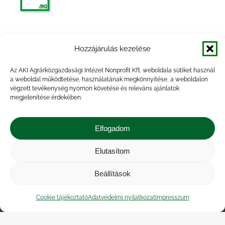
Agrárpiaci jelentések – Gabona és ipari
Hozzájárulás kezelése
növények
Az AKI Agrárközgazdasági Intézet Nonprofit Kft. weboldala sütiket használ
a weboldal működtetése, használatának megkönnyítése, a weboldalon
végzett tevékenység nyomon követése és releváns ajánlatok
megjelenítése érdekében.
Agrárpiaci Információk, 2014. február
Elfogadom
Elutasítom
Beállítások
Impresszum
|
Kapcsolat
|
Jogi nyilatkozat
|
Közérdekű adatok
|
Adatvédelmi nyilatkozat
|
Cookie tájékoztató
Adatvédelmi nyilatkozat
Impresszum
Akadálymentesítési nyilatkozat
|
Cookie
tájékoztató