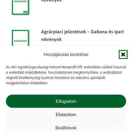
Agrárpiaci jelentések – Gabona és ipari
növények
Hozzájárulás kezelése
Az AKI Agrárközgazdasági Intézet Nonprofit Kft. weboldala sütiket használ
Agrárpiaci jelentések – Gabona és ipari
a weboldal működtetése, használatának megkönnyítése, a weboldalon
végzett tevékenység nyomon követése és releváns ajánlatok
növények
megjelenítése érdekében.
Elfogadom
Elutasítom
Impresszum
|
Kapcsolat
|
Jogi nyilatkozat
|
Közérdekű adatok
|
Adatvédelmi nyilatkozat
|
Beállítások
Akadálymentesítési nyilatkozat
|
Cookie