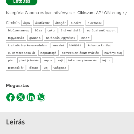
Letöltés
Kategória:
Gabona és ipari növények
Cikkszám:
APJ-GIN-2009-17
Címkék:
árpa
árutőzsde
átlagár
biodízel
bioetanol
bioüzemanyag
búza
cukor
értékesítési ár
európai unió export
fogyasztás
gabona
határidős jegyzések
import
ipari növény kereskedelem
kereslet
kikötői ár
kukorica kínálat
külkereskedelmi ár
napraforgó
nemzetközi árinformációk
növényi olaj
piac
piaci jelentés
repce
sajt
takarmány termelés
tejpor
termelői ár
tőzsde
vaj
világpiac
Megosztás
Share
Share
Share
Share
on
on
on
on
Facebook
X
LinkedIn
WhatsApp
Leírás