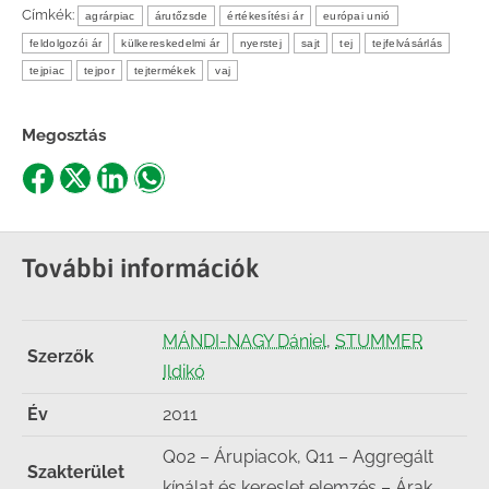
Címkék:
agrárpiac
árutőzsde
értékesítési ár
európai unió
feldolgozói ár
külkereskedelmi ár
nyerstej
sajt
tej
tejfelvásárlás
tejpiac
tejpor
tejtermékek
vaj
Megosztás
Share
Share
Share
Share
on
on
on
on
Facebook
X
LinkedIn
WhatsApp
További információk
MÁNDI-NAGY Dániel
,
STUMMER
Szerzők
Ildikó
Év
2011
Q02 – Árupiacok, Q11 – Aggregált
Szakterület
kínálat és kereslet elemzés – Árak