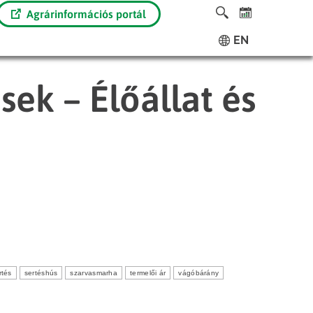
Agrárinformációs portál
EN
sek – Élőállat és
rtés
sertéshús
szarvasmarha
termelői ár
vágóbárány