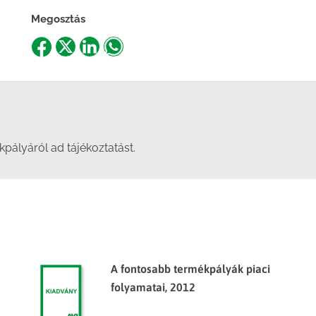
Megosztás
Share
Share
Share
Share
on
on
on
on
Facebook
X
LinkedIn
WhatsApp
pályáról ad tájékoztatást.
A fontosabb termékpályák piaci
folyamatai, 2012