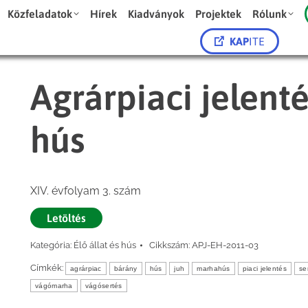
Közfeladatok
Hírek
Kiadványok
Projektek
Rólunk
KAP
ITE
Agrárpiaci jelenté
hús
XIV. évfolyam 3. szám
Letöltés
Kategória:
Élő állat és hús
Cikkszám:
APJ-EH-2011-03
Címkék:
agrárpiac
bárány
hús
juh
marhahús
piaci jelentés
se
vágómarha
vágósertés