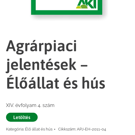
Agrárpiaci
jelentések –
Élőállat és hús
XIV. évfolyam 4. szám
Letöltés
Kategória:
Élő állat és hús
Cikkszám:
APJ-EH-2011-04