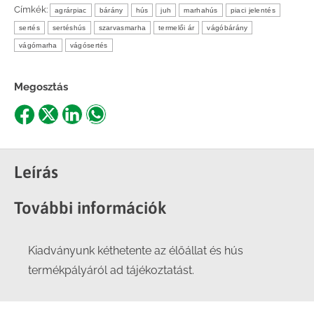
Címkék:
agrárpiac
bárány
hús
juh
marhahús
piaci jelentés
sertés
sertéshús
szarvasmarha
termelői ár
vágóbárány
vágómarha
vágósertés
Megosztás
Share
Share
Share
Share
on
on
on
on
Facebook
X
LinkedIn
WhatsApp
Leírás
További információk
Kiadványunk kéthetente az élőállat és hús
termékpályáról ad tájékoztatást.