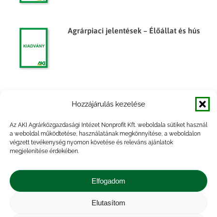
Agrárpiaci jelentések – Élőállat és hús
Agrárpiaci jelentések – Élőállat és hús
Hozzájárulás kezelése
Az AKI Agrárközgazdasági Intézet Nonprofit Kft. weboldala sütiket használ
a weboldal működtetése, használatának megkönnyítése, a weboldalon
végzett tevékenység nyomon követése és releváns ajánlatok
megjelenítése érdekében.
Agrárpiaci jelentések – Élőállat és hús
Elfogadom
Elutasítom