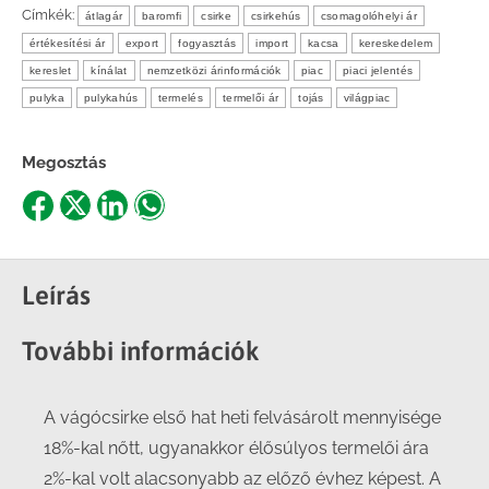
Címkék:
átlagár
baromfi
csirke
csirkehús
csomagolóhelyi ár
értékesítési ár
export
fogyasztás
import
kacsa
kereskedelem
kereslet
kínálat
nemzetközi árinformációk
piac
piaci jelentés
pulyka
pulykahús
termelés
termelői ár
tojás
világpiac
Megosztás
Share
Share
Share
Share
on
on
on
on
Facebook
X
LinkedIn
WhatsApp
Leírás
További információk
A vágócsirke első hat heti felvásárolt mennyisége
18%-kal nőtt, ugyanakkor élősúlyos termelői ára
2%-kal volt alacsonyabb az előző évhez képest. A