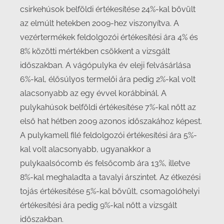
csirkehúsok belföldi értékesítése 24%-kal bővült
az elmúlt hetekben 2009-hez viszonyítva. A
vezértermékek feldolgozói értékesítési ára 4% és
8% közötti mértékben csökkent a vizsgált
időszakban. A vágópulyka év eleji felvásárlása
6%-kal, élősúlyos termelői ára pedig 2%-kal volt
alacsonyabb az egy évvel korábbinál. A
pulykahúsok belföldi értékesítése 7%-kal nőtt az
első hat hétben 2009 azonos időszakához képest.
A pulykamell filé feldolgozói értékesítési ára 5%-
kal volt alacsonyabb, ugyanakkor a
pulykaalsócomb és felsőcomb ára 13%, illetve
8%-kal meghaladta a tavalyi árszintet. Az étkezési
tojás értékesítése 5%-kal bővült, csomagolóhelyi
értékesítési ára pedig 9%-kal nőtt a vizsgált
időszakban.