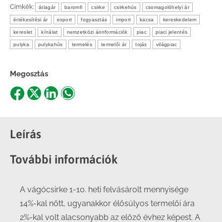
Címkék:
átlagár
baromfi
csirke
csirkehús
csomagolóhelyi ár
értékesítési ár
export
fogyasztás
import
kacsa
kereskedelem
kereslet
kínálat
nemzetközi árinformációk
piac
piaci jelentés
pulyka
pulykahús
termelés
termelői ár
tojás
világpiac
Megosztás
Share
Share
Share
Share
on
on
on
on
Facebook
X
LinkedIn
WhatsApp
Leírás
További információk
A vágócsirke 1-10. heti felvásárolt mennyisége
14%-kal nőtt, ugyanakkor élősúlyos termelői ára
2%-kal volt alacsonyabb az előző évhez képest. A