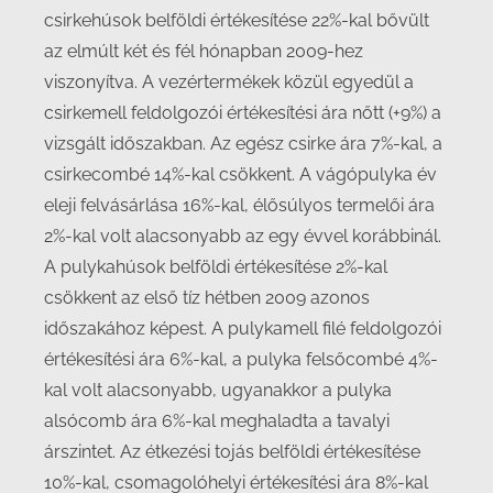
csirkehúsok belföldi értékesítése 22%-kal bővült
az elmúlt két és fél hónapban 2009-hez
viszonyítva. A vezértermékek közül egyedül a
csirkemell feldolgozói értékesítési ára nőtt (+9%) a
vizsgált időszakban. Az egész csirke ára 7%-kal, a
csirkecombé 14%-kal csökkent. A vágópulyka év
eleji felvásárlása 16%-kal, élősúlyos termelői ára
2%-kal volt alacsonyabb az egy évvel korábbinál.
A pulykahúsok belföldi értékesítése 2%-kal
csökkent az első tíz hétben 2009 azonos
időszakához képest. A pulykamell filé feldolgozói
értékesítési ára 6%-kal, a pulyka felsőcombé 4%-
kal volt alacsonyabb, ugyanakkor a pulyka
alsócomb ára 6%-kal meghaladta a tavalyi
árszintet. Az étkezési tojás belföldi értékesítése
10%-kal, csomagolóhelyi értékesítési ára 8%-kal