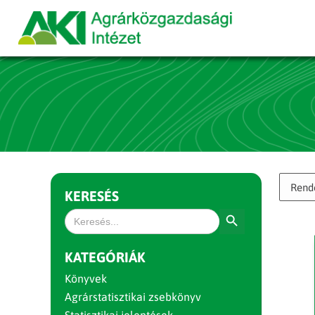
KERESÉS
Search Button
Search
for:
KATEGÓRIÁK
Könyvek
Agrárstatisztikai zsebkönyv