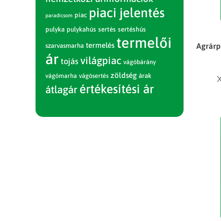
piaci jelentés
piac
paradicsom
pulyka
pulykahús
sertés
sertéshús
termelői
termelés
Agrárpi
szarvasmarha
ár
világpiac
tojás
vágóbárány
zöldség
vágómarha
vágósertés
árak
X
értékesítési ár
átlagár