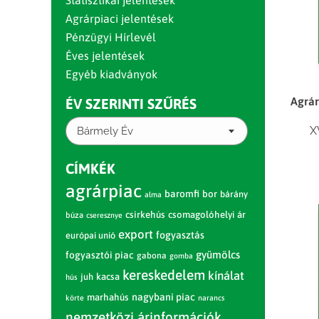
Statisztikai jelentések
Agrárpiaci jelentések
Pénzügyi Hírlevél
Éves jelentések
Egyéb kiadványok
Agrár
ÉV SZERINTI SZŰRÉS
X
Bármely Év
CÍMKÉK
agrárpiac
baromfi
bor
bárány
alma
csirkehús
csomagolóhelyi ár
búza
cseresznye
export
fogyasztás
európai unió
gyümölcs
fogyasztói piac
gabona
gomba
kereskedelem
kínálat
juh
kacsa
hús
nagybani piac
marhahús
körte
narancs
nemzetközi árinformációk