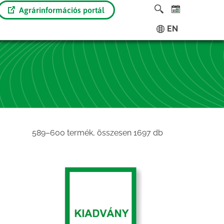
Agrárinformációs portál
EN
Sorted
589–600 termék, összesen 1697 db
by
latest