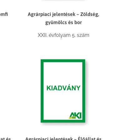
omfi
Agrárpiaci jelentések – Zöldség,
gyümölcs és bor
XXII. évfolyam 5. szám
lat és
Agrárpiaci jelentések – Élőállat és