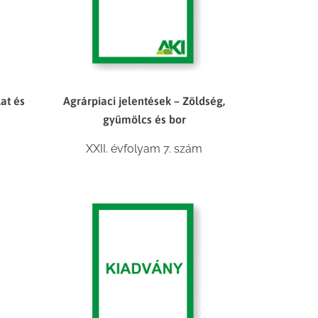
lat és
Agrárpiaci jelentések – Zöldség,
gyümölcs és bor
XXII. évfolyam 7. szám