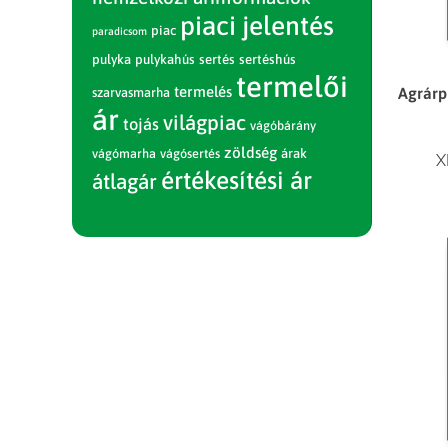
piaci jelentés
piac
paradicsom
pulyka
pulykahús
sertés
sertéshús
termelői
termelés
Agrárpi
szarvasmarha
ár
világpiac
tojás
vágóbárány
zöldség
vágómarha
vágósertés
árak
X
értékesítési ár
átlagár