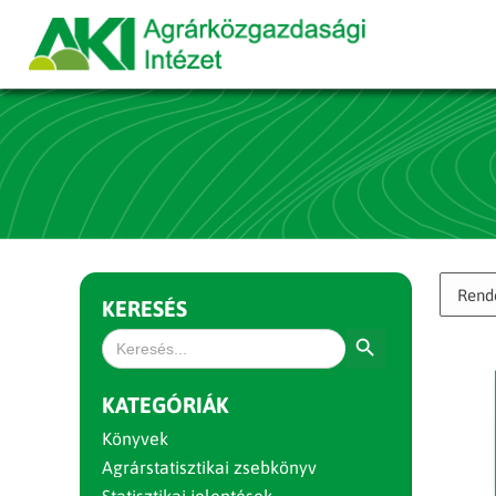
KERESÉS
Search Button
Search
for:
KATEGÓRIÁK
Könyvek
Agrárstatisztikai zsebkönyv