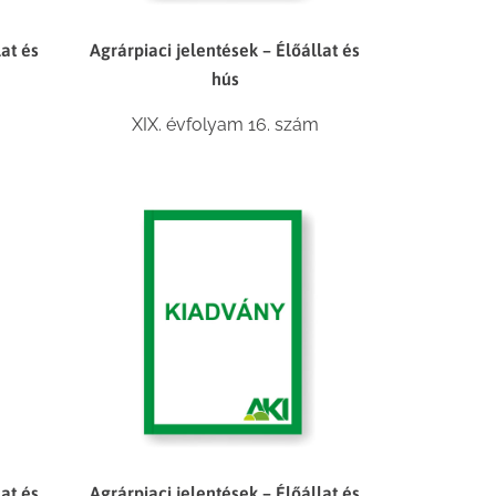
lat és
Agrárpiaci jelentések – Élőállat és
hús
XIX. évfolyam 16. szám
lat és
Agrárpiaci jelentések – Élőállat és