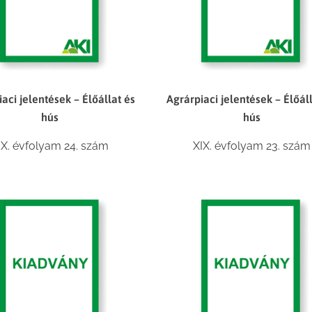
aci jelentések – Élőállat és
Agrárpiaci jelentések – Élőál
hús
hús
IX. évfolyam 24. szám
XIX. évfolyam 23. szám