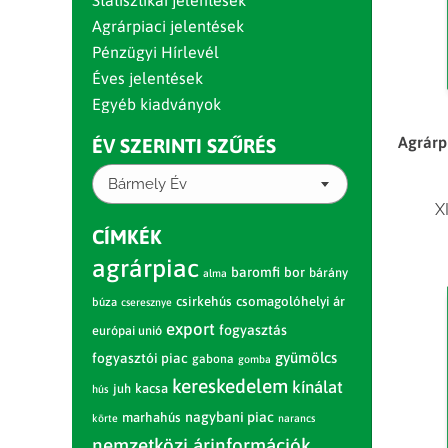
Statisztikai jelentések
Agrárpiaci jelentések
Pénzügyi Hírlevél
Éves jelentések
Egyéb kiadványok
Agrárpi
ÉV SZERINTI SZŰRÉS
Bármely Év
X
CÍMKÉK
agrárpiac
baromfi
bor
bárány
alma
csirkehús
csomagolóhelyi ár
búza
cseresznye
export
fogyasztás
európai unió
gyümölcs
fogyasztói piac
gabona
gomba
kereskedelem
kínálat
juh
kacsa
hús
nagybani piac
marhahús
körte
narancs
nemzetközi árinformációk