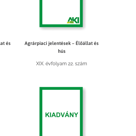
lat és
Agrárpiaci jelentések – Élőállat és
hús
XIX. évfolyam 22. szám