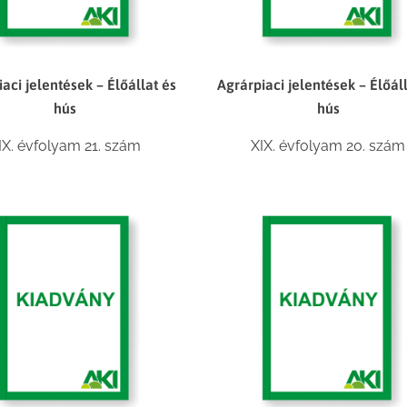
aci jelentések – Élőállat és
Agrárpiaci jelentések – Élőál
hús
hús
IX. évfolyam 21. szám
XIX. évfolyam 20. szám