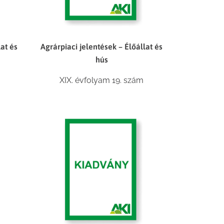
lat és
Agrárpiaci jelentések – Élőállat és
hús
XIX. évfolyam 19. szám