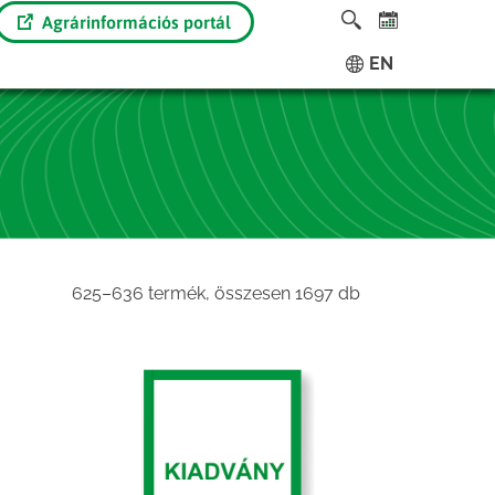
Agrárinformációs portál
EN
Sorted
625–636 termék, összesen 1697 db
by
latest