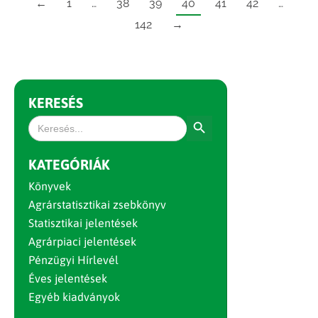
←
1
…
38
39
40
41
42
…
142
→
KERESÉS
Search Button
Search
for:
KATEGÓRIÁK
Könyvek
Agrárstatisztikai zsebkönyv
Statisztikai jelentések
Agrárpiaci jelentések
Pénzügyi Hírlevél
Éves jelentések
Egyéb kiadványok