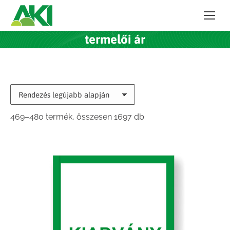
termelői ár
Sorted
469–480 termék, összesen 1697 db
by
latest