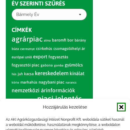
ÉV SZERINTI SZŰRÉS
Bármely Év
CÍMKÉK
agrárpiac
baromfi
bor
bárány
alma
csirkehús
csomagolóhelyi ár
búza
cseresznye
export
fogyasztás
európai unió
gyümölcs
fogyasztói piac
gabona
gomba
kereskedelem
kínálat
juh
kacsa
hús
nagybani piac
marhahús
körte
narancs
nemzetközi árinformációk
piaci jelentés
piac
paradicsom
Hozzájárulás kezelése
pulyka
pulykahús
sertés
sertéshús
termelői
termelés
szarvasmarha
Az AKI Agrárközgazdasági Intézet Nonprofit Kft. weboldala sütiket használ
ár
a weboldal működtetése, használatának megkönnyítése, a weboldalon
világpiac
tojás
vágóbárány