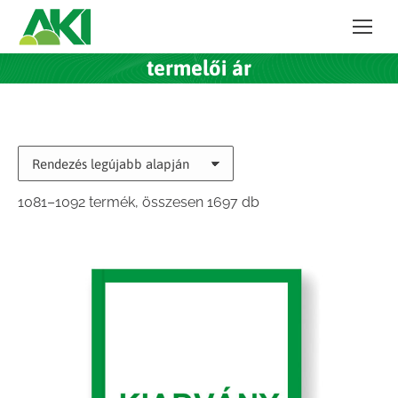
termelői ár
Sorted
1081–1092 termék, összesen 1697 db
by
latest