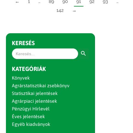
←
1
…
89
90
91
92
93
…
142
→
KERESÉS
Search Button
Search
for:
KATEGÓRIÁK
Könyvek
Agrárstatisztikai zsebkönyv
Statisztikai jelentések
Agrárpiaci jelentések
Pénzügyi Hírlevél
Éves jelentések
Egyéb kiadványok