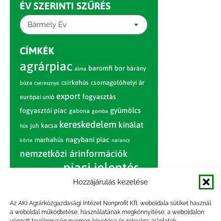
ÉV SZERINTI SZŰRÉS
Bármely Év
CÍMKÉK
agrárpiac
baromfi
bor
bárány
alma
csirkehús
csomagolóhelyi ár
búza
cseresznye
export
fogyasztás
európai unió
gyümölcs
fogyasztói piac
gabona
gomba
kereskedelem
kínálat
juh
kacsa
hús
nagybani piac
marhahús
körte
narancs
nemzetközi árinformációk
piaci jelentés
piac
paradicsom
Hozzájárulás kezelése
pulyka
pulykahús
sertés
sertéshús
termelői
termelés
szarvasmarha
Az AKI Agrárközgazdasági Intézet Nonprofit Kft. weboldala sütiket használ
ár
a weboldal működtetése, használatának megkönnyítése, a weboldalon
világpiac
tojás
vágóbárány