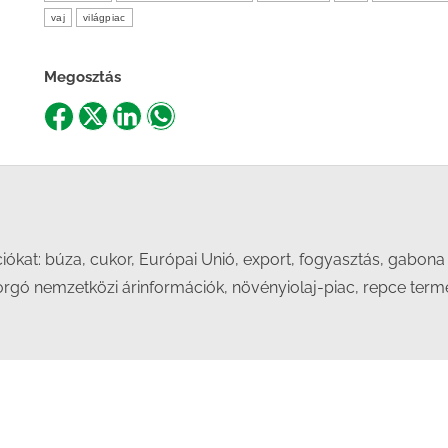
vaj
világpiac
Megosztás
Share
Share
Share
Share
on
on
on
on
Facebook
X
LinkedIn
WhatsApp
kat: búza, cukor, Európai Unió, export, fogyasztás, gabona h
orgó nemzetközi árinformációk, növényiolaj-piac, repce termelő