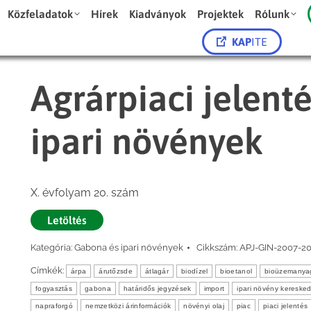
Közfeladatok
Hírek
Kiadványok
Projektek
Rólunk
KAP
ITE
Agrárpiaci jelent
ipari növények
X. évfolyam 20. szám
Letöltés
Kategória:
Gabona és ipari növények
Cikkszám:
APJ-GIN-2007-2
Címkék:
árpa
árutőzsde
átlagár
biodízel
bioetanol
bioüzemanya
fogyasztás
gabona
határidős jegyzések
import
ipari növény kereske
napraforgó
nemzetközi árinformációk
növényi olaj
piac
piaci jelentés