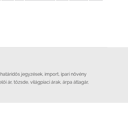
atáridős jegyzések, import, ipari növény
i ár, tőzsde, világpiaci árak, árpa átlagár,