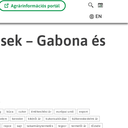
Agrárinformációs portál
EN
ések – Gabona és
0
g
búza
cukor
értékesítési ár
európai unió
export
delem
kereslet
kikötői ár
kukoricakínálat
külkereskedelmi ár
repce
sajt
takarmánytermelés
tejpor
termelői ár
tőzsde