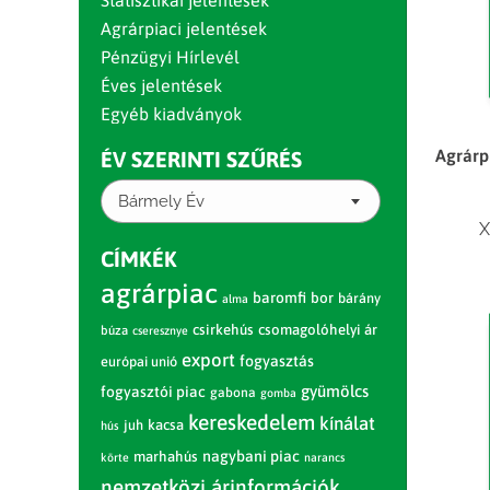
Statisztikai jelentések
Agrárpiaci jelentések
Pénzügyi Hírlevél
Éves jelentések
Egyéb kiadványok
Agrárpi
ÉV SZERINTI SZŰRÉS
Bármely Év
X
CÍMKÉK
agrárpiac
baromfi
bor
bárány
alma
csirkehús
csomagolóhelyi ár
búza
cseresznye
export
fogyasztás
európai unió
gyümölcs
fogyasztói piac
gabona
gomba
kereskedelem
kínálat
juh
kacsa
hús
nagybani piac
marhahús
körte
narancs
nemzetközi árinformációk