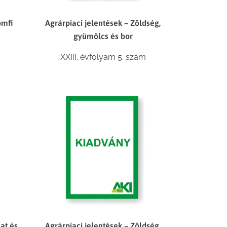
omfi
Agrárpiaci jelentések – Zöldség,
gyümölcs és bor
XXIII. évfolyam 5. szám
lat és
Agrárpiaci jelentések – Zöldség,