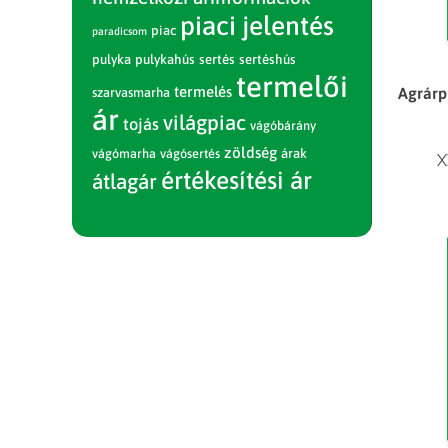
piaci jelentés
piac
paradicsom
pulyka
pulykahús
sertés
sertéshús
termelői
termelés
Agrárpi
szarvasmarha
ár
világpiac
tojás
vágóbárány
zöldség
vágómarha
vágósertés
árak
X
értékesítési ár
átlagár