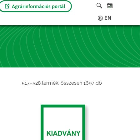
Agrárinformációs portál
EN
Sorted
517–528 termék, összesen 1697 db
by
latest