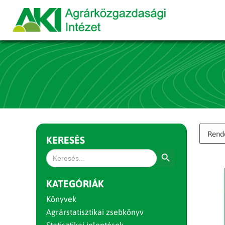
KERESÉS
Search Button
Search
for:
KATEGÓRIÁK
Könyvek
Agrárstatisztikai zsebkönyv