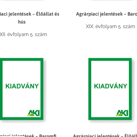
aci jelentések – Élőállat és
Agrárpiaci jelentések – Bar
hús
XIX. évfolyam 5. szám
XII. évfolyam 5. szám
piaci jelentések – Baromfi
Agrárpiaci jelentések – Élőál