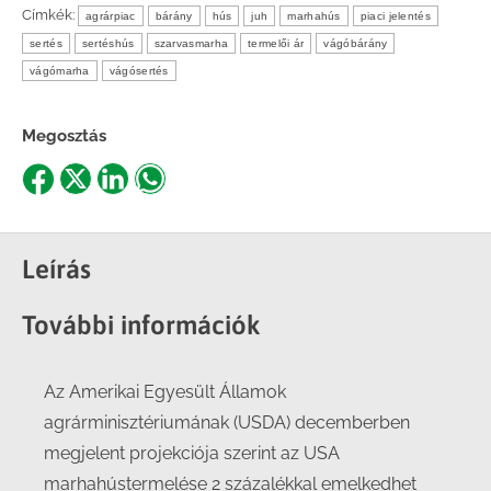
Címkék:
agrárpiac
bárány
hús
juh
marhahús
piaci jelentés
sertés
sertéshús
szarvasmarha
termelői ár
vágóbárány
vágómarha
vágósertés
Megosztás
Share
Share
Share
Share
on
on
on
on
Facebook
X
LinkedIn
WhatsApp
Leírás
További információk
Az Amerikai Egyesült Államok
agrárminisztériumának (USDA) decemberben
megjelent projekciója szerint az USA
marhahústermelése 2 százalékkal emelkedhet