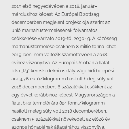
2019 első negyedévében a 2018. január–
márciusihoz képest. Az Európai Bizottság
decemberben megjelent projekciója szerint az
unió marhahústermelésének folyamatos
csökkenése várható 2019-től 2030-ig. A közösség
marhahústermelése csaknem 8 millió tonna lehet
2019-ben, nem változik számottevően a 2018.
évihez viszonyítva. Az Európai Unióban a fiatal
bika „R3” kereskedelmi osztály vágóhídi belépési
ára 3,76 euró/kilogramm hasított hideg súly volt
2018 decemberében, 6 százalékkal csökkent az
egy évvel korábbihoz képest. Magyarországon a
fiatal bika termelői ára 824 forint/kilogramm
hasított meleg súly volt 2018 decemberében,
csaknem 5 százalékkal növekedett az előző év
azonos hónapjának átlagárához viszonyítva.