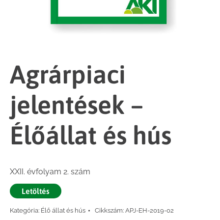
Agrárpiaci
jelentések –
Élőállat és hús
XXII. évfolyam 2. szám
Letöltés
Kategória:
Élő állat és hús
Cikkszám:
APJ-EH-2019-02