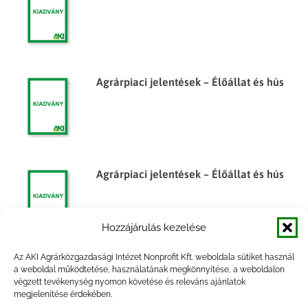
Agrárpiaci jelentések – Élőállat és hús
Agrárpiaci jelentések – Élőállat és hús
Hozzájárulás kezelése
Az AKI Agrárközgazdasági Intézet Nonprofit Kft. weboldala sütiket használ
Egyes élelmiszeripari termékek
a weboldal működtetése, használatának megkönnyítése, a weboldalon
végzett tevékenység nyomon követése és releváns ajánlatok
árumérlege, 2010. év
megjelenítése érdekében.