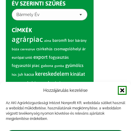
ÉV SZERINTI SZŰRÉS
Bármely Év
CÍMKÉK
agrárpiac
baromfi
bor
bárány
alma
csirkehús
csomagolóhelyi ár
búza
cseresznye
export
fogyasztás
európai unió
gyümölcs
fogyasztói piac
gabona
gomba
kereskedelem
kínálat
juh
kacsa
hús
nagybani piac
marhahús
körte
narancs
nemzetközi árinformációk
Hozzájárulás kezelése
piaci jelentés
piac
paradicsom
Az AKI Agrárközgazdasági Intézet Nonprofit Kft. weboldala sütiket használ
a weboldal működtetése, használatának megkönnyítése, a weboldalon
pulyka
pulykahús
sertés
sertéshús
végzett tevékenység nyomon követése és releváns ajánlatok
termelői
termelés
megjelenítése érdekében.
szarvasmarha
ár
világpiac
tojás
vágóbárány