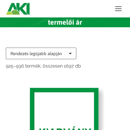
termelői ár
Sorted
925–936 termék, összesen 1697 db
by
latest