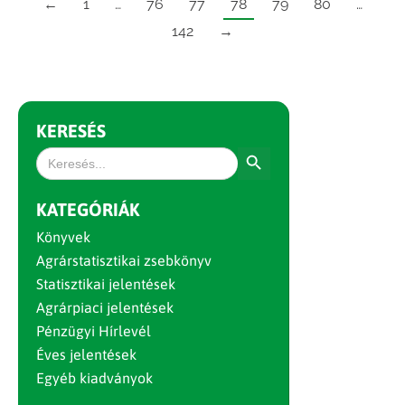
←
1
…
76
77
78
79
80
…
142
→
KERESÉS
Search Button
Search
for:
KATEGÓRIÁK
Könyvek
Agrárstatisztikai zsebkönyv
Statisztikai jelentések
Agrárpiaci jelentések
Pénzügyi Hírlevél
Éves jelentések
Egyéb kiadványok