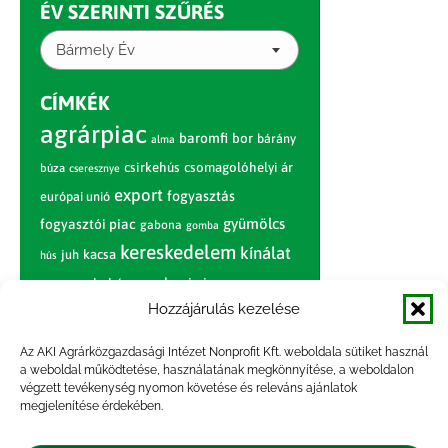
ÉV SZERINTI SZŰRÉS
Bármely Év
CÍMKÉK
agrárpiac
baromfi
bor
bárány
alma
csirkehús
csomagolóhelyi ár
búza
cseresznye
export
fogyasztás
európai unió
gyümölcs
fogyasztói piac
gabona
gomba
kereskedelem
kínálat
juh
kacsa
hús
nagybani piac
marhahús
körte
narancs
nemzetközi árinformációk
Hozzájárulás kezelése
piaci jelentés
piac
paradicsom
Az AKI Agrárközgazdasági Intézet Nonprofit Kft. weboldala sütiket használ
a weboldal működtetése, használatának megkönnyítése, a weboldalon
pulyka
pulykahús
sertés
sertéshús
végzett tevékenység nyomon követése és releváns ajánlatok
termelői
termelés
megjelenítése érdekében.
szarvasmarha
ár
világpiac
tojás
vágóbárány