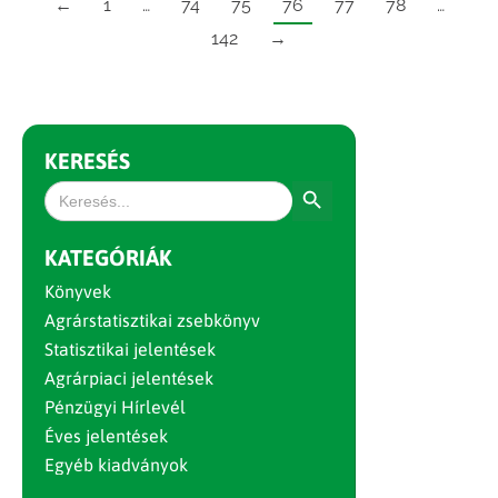
←
1
…
74
75
76
77
78
…
142
→
KERESÉS
Search Button
Search
for:
KATEGÓRIÁK
Könyvek
Agrárstatisztikai zsebkönyv
Statisztikai jelentések
Agrárpiaci jelentések
Pénzügyi Hírlevél
Éves jelentések
Egyéb kiadványok