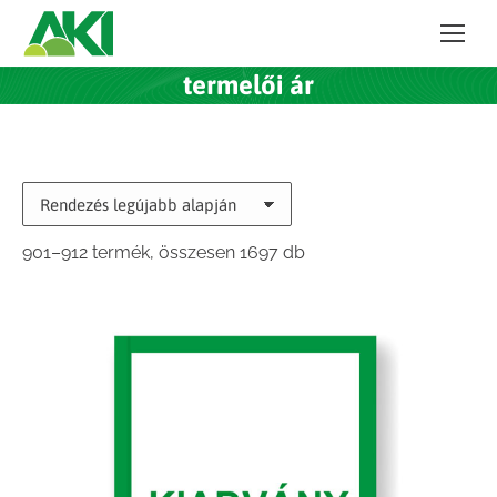
termelői ár
Sorted
901–912 termék, összesen 1697 db
by
latest