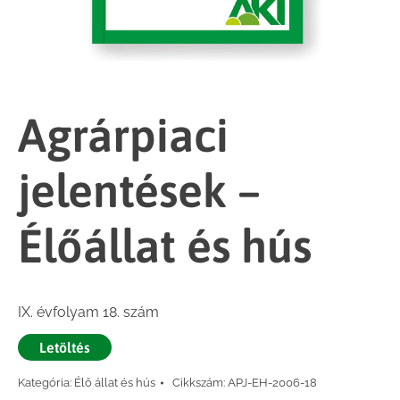
Agrárpiaci
jelentések –
Élőállat és hús
IX. évfolyam 18. szám
Letöltés
Kategória:
Élő állat és hús
Cikkszám:
APJ-EH-2006-18