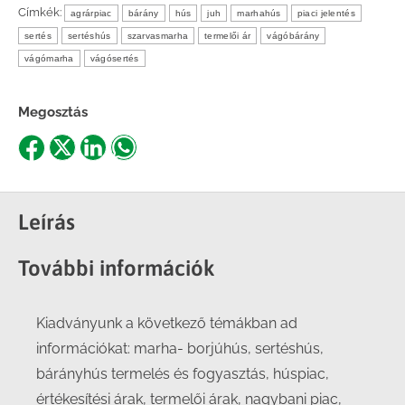
Címkék:
agrárpiac
bárány
hús
juh
marhahús
piaci jelentés
sertés
sertéshús
szarvasmarha
termelői ár
vágóbárány
vágómarha
vágósertés
Megosztás
Share
Share
Share
Share
on
on
on
on
Facebook
X
LinkedIn
WhatsApp
Leírás
További információk
Kiadványunk a következő témákban ad
információkat: marha- borjúhús, sertéshús,
bárányhús termelés és fogyasztás, húspiac,
értékesítési árak, termelői árak, nagybani piac,