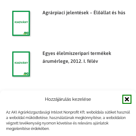
Agrárpiaci jelentések – Élőállat és hús
Egyes élelmiszeripari termékek
árumérlege, 2012. I. félév
Egyes élelmiszeripari termékek
Hozzájárulás kezelése
árumérlege, 2010. év
Az AKI Agrárközgazdasági Intézet Nonprofit Kft. weboldala sütiket használ
a weboldal működtetése, használatának megkönnyítése, a weboldalon
végzett tevékenység nyomon követése és releváns ajánlatok
megjelenítése érdekében.
Egyes élelmiszeripari termékek